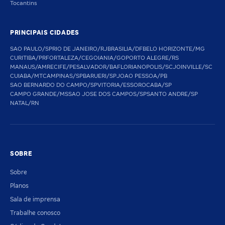
Tocantins
PRINCIPAIS CIDADES
SAO PAULO/SP
RIO DE JANEIRO/RJ
BRASILIA/DF
BELO HORIZONTE/MG
CURITIBA/PR
FORTALEZA/CE
GOIANIA/GO
PORTO ALEGRE/RS
MANAUS/AM
RECIFE/PE
SALVADOR/BA
FLORIANOPOLIS/SC
JOINVILLE/SC
CUIABA/MT
CAMPINAS/SP
BARUERI/SP
JOAO PESSOA/PB
SAO BERNARDO DO CAMPO/SP
VITORIA/ES
SOROCABA/SP
CAMPO GRANDE/MS
SAO JOSE DOS CAMPOS/SP
SANTO ANDRE/SP
NATAL/RN
SOBRE
Sobre
Planos
Sala de imprensa
Trabalhe conosco