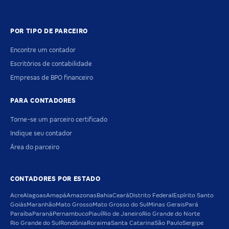
POR TIPO DE PARCEIRO
Encontre um contador
Escritórios de contabilidade
Empresas de BPO financeiro
PARA CONTADORES
Torne-se um parceiro certificado
Indique seu contador
Área do parceiro
CONTADORES POR ESTADO
Acre
Alagoas
Amapá
Amazonas
Bahia
Ceará
Distrito Federal
Espírito Santo
Goiás
Maranhão
Mato Grosso
Mato Grosso do Sul
Minas Gerais
Pará
Paraíba
Paraná
Pernambuco
Piauí
Rio de Janeiro
Rio Grande do Norte
Rio Grande do Sul
Rondônia
Roraima
Santa Catarina
São Paulo
Sergipe