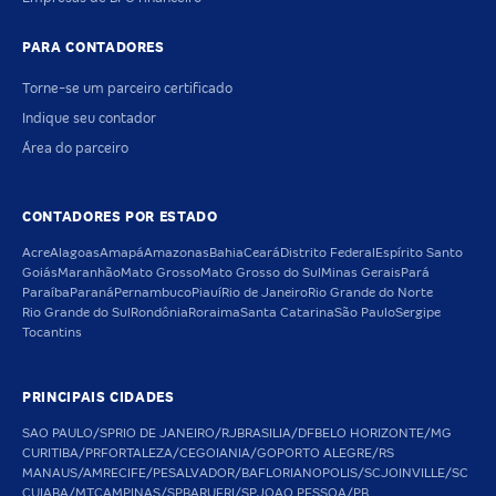
PARA CONTADORES
Torne-se um parceiro certificado
Indique seu contador
Área do parceiro
CONTADORES POR ESTADO
Acre
Alagoas
Amapá
Amazonas
Bahia
Ceará
Distrito Federal
Espírito Santo
Goiás
Maranhão
Mato Grosso
Mato Grosso do Sul
Minas Gerais
Pará
Paraíba
Paraná
Pernambuco
Piauí
Rio de Janeiro
Rio Grande do Norte
Rio Grande do Sul
Rondônia
Roraima
Santa Catarina
São Paulo
Sergipe
Tocantins
PRINCIPAIS CIDADES
SAO PAULO/SP
RIO DE JANEIRO/RJ
BRASILIA/DF
BELO HORIZONTE/MG
CURITIBA/PR
FORTALEZA/CE
GOIANIA/GO
PORTO ALEGRE/RS
MANAUS/AM
RECIFE/PE
SALVADOR/BA
FLORIANOPOLIS/SC
JOINVILLE/SC
CUIABA/MT
CAMPINAS/SP
BARUERI/SP
JOAO PESSOA/PB