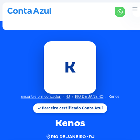
K
Encontre um contador
›
RJ
›
RIO DE JANEIRO
›
Kenos
Parceiro certificado Conta Azul
Kenos
RIO DE JANEIRO · RJ