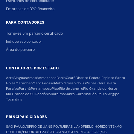
Escritórios de contabilidade
Empresas de BPO financeiro
PARA CONTADORES
Torne-se um parceiro certificado
Indique seu contador
Área do parceiro
CONTADORES POR ESTADO
Acre
Alagoas
Amapá
Amazonas
Bahia
Ceará
Distrito Federal
Espírito Santo
Goiás
Maranhão
Mato Grosso
Mato Grosso do Sul
Minas Gerais
Pará
Paraíba
Paraná
Pernambuco
Piauí
Rio de Janeiro
Rio Grande do Norte
Rio Grande do Sul
Rondônia
Roraima
Santa Catarina
São Paulo
Sergipe
Tocantins
PRINCIPAIS CIDADES
SAO PAULO/SP
RIO DE JANEIRO/RJ
BRASILIA/DF
BELO HORIZONTE/MG
CURITIBA/PR
FORTALEZA/CE
GOIANIA/GO
PORTO ALEGRE/RS