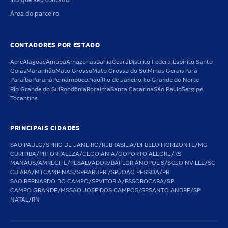
Indique seu contador
Área do parceiro
CONTADORES POR ESTADO
Acre
Alagoas
Amapá
Amazonas
Bahia
Ceará
Distrito Federal
Espírito Santo
Goiás
Maranhão
Mato Grosso
Mato Grosso do Sul
Minas Gerais
Pará
Paraíba
Paraná
Pernambuco
Piauí
Rio de Janeiro
Rio Grande do Norte
Rio Grande do Sul
Rondônia
Roraima
Santa Catarina
São Paulo
Sergipe
Tocantins
PRINCIPAIS CIDADES
SAO PAULO/SP
RIO DE JANEIRO/RJ
BRASILIA/DF
BELO HORIZONTE/MG
CURITIBA/PR
FORTALEZA/CE
GOIANIA/GO
PORTO ALEGRE/RS
MANAUS/AM
RECIFE/PE
SALVADOR/BA
FLORIANOPOLIS/SC
JOINVILLE/SC
CUIABA/MT
CAMPINAS/SP
BARUERI/SP
JOAO PESSOA/PB
SAO BERNARDO DO CAMPO/SP
VITORIA/ES
SOROCABA/SP
CAMPO GRANDE/MS
SAO JOSE DOS CAMPOS/SP
SANTO ANDRE/SP
NATAL/RN