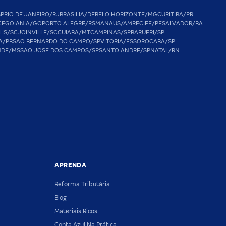
SP
RIO DE JANEIRO/RJ
BRASILIA/DF
BELO HORIZONTE/MG
CURITIBA/PR
CE
GOIANIA/GO
PORTO ALEGRE/RS
MANAUS/AM
RECIFE/PE
SALVADOR/BA
LIS/SC
JOINVILLE/SC
CUIABA/MT
CAMPINAS/SP
BARUERI/SP
A/PB
SAO BERNARDO DO CAMPO/SP
VITORIA/ES
SOROCABA/SP
NDE/MS
SAO JOSE DOS CAMPOS/SP
SANTO ANDRE/SP
NATAL/RN
APRENDA
Reforma Tributária
Blog
Materiais Ricos
Conta Azul Na Prática