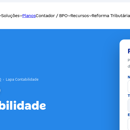
P
d
N
O
›
Lapa Contabilidade
T
bilidade
E