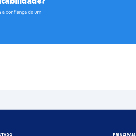
ntabilidade?
 a confiança de um
STADO
PRINCIPAI