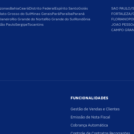
zonas
Bahia
Ceará
Distrito Federal
Espírito Santo
Goiás
SAO PAULO/
ato Grosso do Sul
Minas Gerais
Pará
Paraíba
Paraná
FORTALEZA/
Janeiro
Rio Grande do Norte
Rio Grande do Sul
Rondônia
FLORIANOPO
São Paulo
Sergipe
Tocantins
JOAO PESSO
CAMPO GRA
FUNCIONALIDADES
Gestão de Vendas e Clientes
Emissão de Nota Fiscal
Cobrança Automática
Controle de Contratos Recorrentes