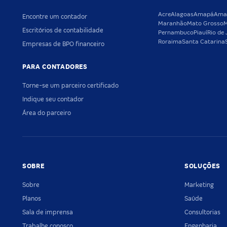
Acre
Alagoas
Amapá
Ama
Encontre um contador
Maranhão
Mato Grosso
M
Escritórios de contabilidade
Pernambuco
Piauí
Rio de 
Roraima
Santa Catarina
Empresas de BPO financeiro
PARA CONTADORES
Torne-se um parceiro certificado
Indique seu contador
Área do parceiro
SOBRE
SOLUÇÕES
Sobre
Marketing
Planos
Saúde
Sala de imprensa
Consultorias
Trabalhe conosco
Engenharia