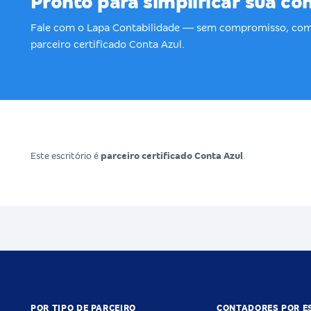
Pronto para simplificar sua co
Fale com o Lapa Contabilidade — sem compromisso, com
parceiro certificado Conta Azul.
Este escritório é
parceiro certificado Conta Azul
.
POR TIPO DE PARCEIRO
CONTADORES POR E