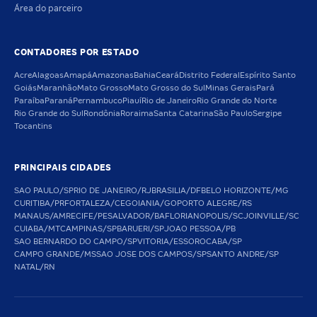
Área do parceiro
CONTADORES POR ESTADO
Acre
Alagoas
Amapá
Amazonas
Bahia
Ceará
Distrito Federal
Espírito Santo
Goiás
Maranhão
Mato Grosso
Mato Grosso do Sul
Minas Gerais
Pará
Paraíba
Paraná
Pernambuco
Piauí
Rio de Janeiro
Rio Grande do Norte
Rio Grande do Sul
Rondônia
Roraima
Santa Catarina
São Paulo
Sergipe
Tocantins
PRINCIPAIS CIDADES
SAO PAULO/SP
RIO DE JANEIRO/RJ
BRASILIA/DF
BELO HORIZONTE/MG
CURITIBA/PR
FORTALEZA/CE
GOIANIA/GO
PORTO ALEGRE/RS
MANAUS/AM
RECIFE/PE
SALVADOR/BA
FLORIANOPOLIS/SC
JOINVILLE/SC
CUIABA/MT
CAMPINAS/SP
BARUERI/SP
JOAO PESSOA/PB
SAO BERNARDO DO CAMPO/SP
VITORIA/ES
SOROCABA/SP
CAMPO GRANDE/MS
SAO JOSE DOS CAMPOS/SP
SANTO ANDRE/SP
NATAL/RN