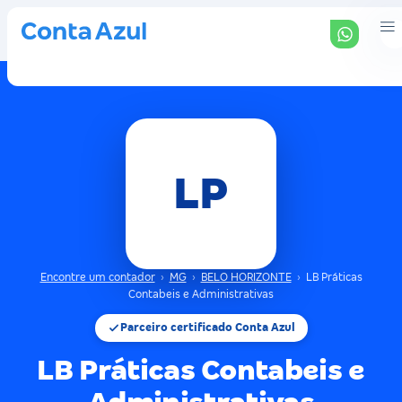
LP
Encontre um contador
›
MG
›
BELO HORIZONTE
›
LB Práticas
Contabeis e Administrativas
Parceiro certificado Conta Azul
LB Práticas Contabeis e