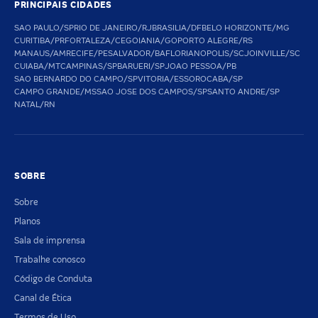
PRINCIPAIS CIDADES
SAO PAULO/SP
RIO DE JANEIRO/RJ
BRASILIA/DF
BELO HORIZONTE/MG
CURITIBA/PR
FORTALEZA/CE
GOIANIA/GO
PORTO ALEGRE/RS
MANAUS/AM
RECIFE/PE
SALVADOR/BA
FLORIANOPOLIS/SC
JOINVILLE/SC
CUIABA/MT
CAMPINAS/SP
BARUERI/SP
JOAO PESSOA/PB
SAO BERNARDO DO CAMPO/SP
VITORIA/ES
SOROCABA/SP
CAMPO GRANDE/MS
SAO JOSE DOS CAMPOS/SP
SANTO ANDRE/SP
NATAL/RN
SOBRE
Sobre
Planos
Sala de imprensa
Trabalhe conosco
Código de Conduta
Canal de Ética
Termos de Uso