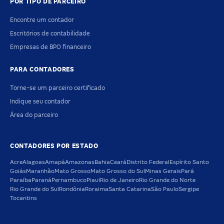
POR TIPO DE PARCEIRO
Encontre um contador
Escritórios de contabilidade
Empresas de BPO financeiro
PARA CONTADORES
Torne-se um parceiro certificado
Indique seu contador
Área do parceiro
CONTADORES POR ESTADO
Acre
Alagoas
Amapá
Amazonas
Bahia
Ceará
Distrito Federal
Espírito Santo
Goiás
Maranhão
Mato Grosso
Mato Grosso do Sul
Minas Gerais
Pará
Paraíba
Paraná
Pernambuco
Piauí
Rio de Janeiro
Rio Grande do Norte
Rio Grande do Sul
Rondônia
Roraima
Santa Catarina
São Paulo
Sergipe
Tocantins