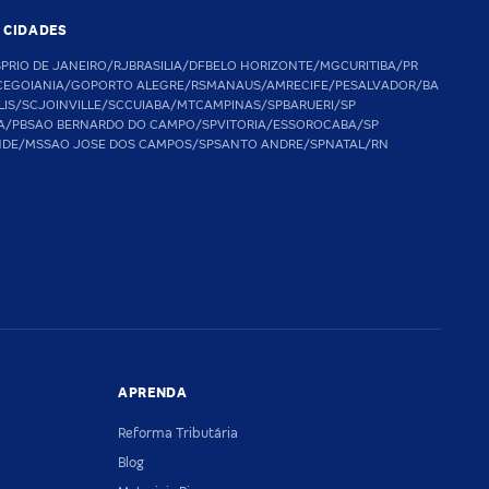
S CIDADES
SP
RIO DE JANEIRO/RJ
BRASILIA/DF
BELO HORIZONTE/MG
CURITIBA/PR
CE
GOIANIA/GO
PORTO ALEGRE/RS
MANAUS/AM
RECIFE/PE
SALVADOR/BA
LIS/SC
JOINVILLE/SC
CUIABA/MT
CAMPINAS/SP
BARUERI/SP
A/PB
SAO BERNARDO DO CAMPO/SP
VITORIA/ES
SOROCABA/SP
NDE/MS
SAO JOSE DOS CAMPOS/SP
SANTO ANDRE/SP
NATAL/RN
APRENDA
Reforma Tributária
Blog