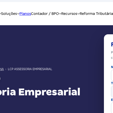
P
c
N
NA
›
LCP ASSESSORIA EMPRESARIAL
T
ria Empresarial
E