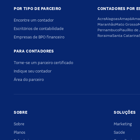
POR TIPO DE PARCEIRO
CONTADORES POR E
Acre
Alagoas
Amapá
Ama
Encontre um contador
Maranhão
Mato Grosso
M
Escritórios de contabilidade
Pernambuco
Piauí
Rio de 
Roraima
Santa Catarina
Empresas de BPO financeiro
PARA CONTADORES
Torne-se um parceiro certificado
Indique seu contador
Área do parceiro
SOBRE
SOLUÇÕES
Sobre
Marketing
Planos
Saúde