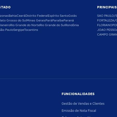
STADO
PRINCIPAI
zonas
Bahia
Ceará
Distrito Federal
Espírito Santo
Goiás
SAO PAULO/
ato Grosso do Sul
Minas Gerais
Pará
Paraíba
Paraná
FORTALEZA/
Janeiro
Rio Grande do Norte
Rio Grande do Sul
Rondônia
FLORIANOPO
São Paulo
Sergipe
Tocantins
JOAO PESSO
CAMPO GRA
FUNCIONALIDADES
Gestão de Vendas e Clientes
Emissão de Nota Fiscal