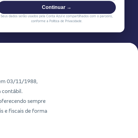
Continuar →
Seus dados serão usados pela Conta Azul e compartilhados com o parceiro,
conforme a Política de Privacidade.
 em 03/11/1988,
 contábil.
 oferecendo sempre
s e fiscais de forma