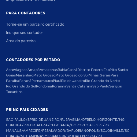
PARA CONTADORES
Torne-se um parceiro certificado
Indique seu contador
Área do parceiro
CONTADORES POR ESTADO
Acre
Alagoas
Amapá
Amazonas
Bahia
Ceará
Distrito Federal
Espírito Santo
Goiás
Maranhão
Mato Grosso
Mato Grosso do Sul
Minas Gerais
Pará
Paraíba
Paraná
Pernambuco
Piauí
Rio de Janeiro
Rio Grande do Norte
Rio Grande do Sul
Rondônia
Roraima
Santa Catarina
São Paulo
Sergipe
Tocantins
PRINCIPAIS CIDADES
SAO PAULO/SP
RIO DE JANEIRO/RJ
BRASILIA/DF
BELO HORIZONTE/MG
CURITIBA/PR
FORTALEZA/CE
GOIANIA/GO
PORTO ALEGRE/RS
MANAUS/AM
RECIFE/PE
SALVADOR/BA
FLORIANOPOLIS/SC
JOINVILLE/SC
CUIABA/MT
CAMPINAS/SP
BARUERI/SP
JOAO PESSOA/PB