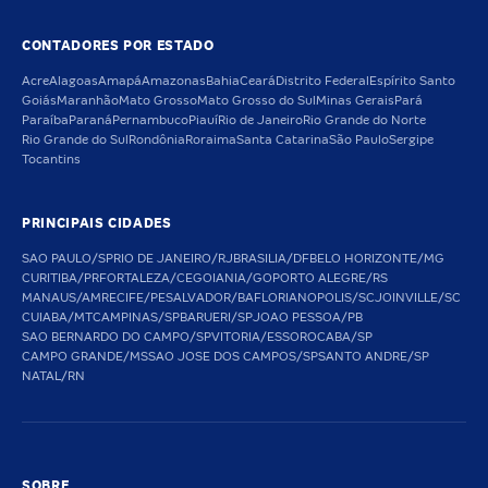
CONTADORES POR ESTADO
Acre
Alagoas
Amapá
Amazonas
Bahia
Ceará
Distrito Federal
Espírito Santo
Goiás
Maranhão
Mato Grosso
Mato Grosso do Sul
Minas Gerais
Pará
Paraíba
Paraná
Pernambuco
Piauí
Rio de Janeiro
Rio Grande do Norte
Rio Grande do Sul
Rondônia
Roraima
Santa Catarina
São Paulo
Sergipe
Tocantins
PRINCIPAIS CIDADES
SAO PAULO/SP
RIO DE JANEIRO/RJ
BRASILIA/DF
BELO HORIZONTE/MG
CURITIBA/PR
FORTALEZA/CE
GOIANIA/GO
PORTO ALEGRE/RS
MANAUS/AM
RECIFE/PE
SALVADOR/BA
FLORIANOPOLIS/SC
JOINVILLE/SC
CUIABA/MT
CAMPINAS/SP
BARUERI/SP
JOAO PESSOA/PB
SAO BERNARDO DO CAMPO/SP
VITORIA/ES
SOROCABA/SP
CAMPO GRANDE/MS
SAO JOSE DOS CAMPOS/SP
SANTO ANDRE/SP
NATAL/RN
SOBRE