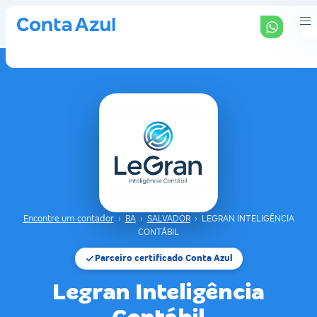
Encontre um contador
›
BA
›
SALVADOR
›
LEGRAN INTELIGÊNCIA
CONTÁBIL
Parceiro certificado Conta Azul
Legran Inteligência