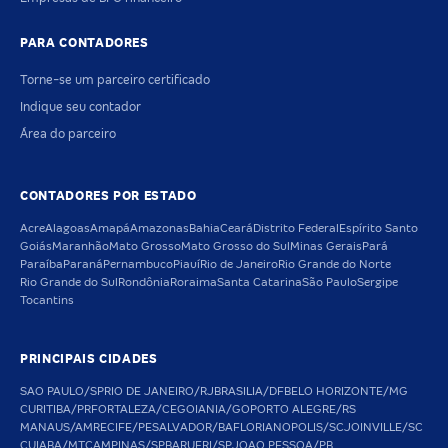
PARA CONTADORES
Torne-se um parceiro certificado
Indique seu contador
Área do parceiro
CONTADORES POR ESTADO
Acre
Alagoas
Amapá
Amazonas
Bahia
Ceará
Distrito Federal
Espírito Santo
Goiás
Maranhão
Mato Grosso
Mato Grosso do Sul
Minas Gerais
Pará
Paraíba
Paraná
Pernambuco
Piauí
Rio de Janeiro
Rio Grande do Norte
Rio Grande do Sul
Rondônia
Roraima
Santa Catarina
São Paulo
Sergipe
Tocantins
PRINCIPAIS CIDADES
SAO PAULO/SP
RIO DE JANEIRO/RJ
BRASILIA/DF
BELO HORIZONTE/MG
CURITIBA/PR
FORTALEZA/CE
GOIANIA/GO
PORTO ALEGRE/RS
MANAUS/AM
RECIFE/PE
SALVADOR/BA
FLORIANOPOLIS/SC
JOINVILLE/SC
CUIABA/MT
CAMPINAS/SP
BARUERI/SP
JOAO PESSOA/PB