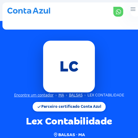
LC
Encontre um contador
›
MA
›
BALSAS
›
LEX CONTABILIDADE
Parceiro certificado Conta Azul
Lex Contabilidade
BALSAS · MA