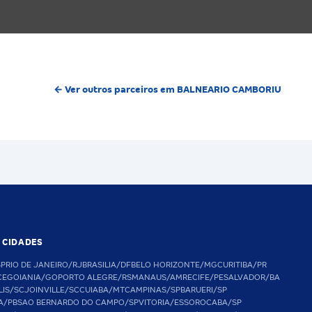
← Ver outros parceiros em BALNEARIO CAMBORIU
S CIDADES
SP
RIO DE JANEIRO/RJ
BRASILIA/DF
BELO HORIZONTE/MG
CURITIBA/PR
CE
GOIANIA/GO
PORTO ALEGRE/RS
MANAUS/AM
RECIFE/PE
SALVADOR/BA
LIS/SC
JOINVILLE/SC
CUIABA/MT
CAMPINAS/SP
BARUERI/SP
A/PB
SAO BERNARDO DO CAMPO/SP
VITORIA/ES
SOROCABA/SP