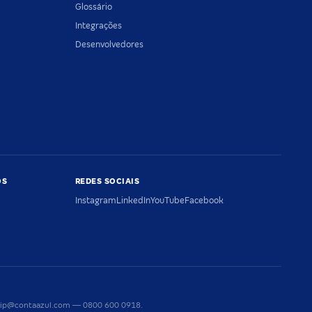
Glossário
Integrações
Desenvolvedores
OS
REDES SOCIAIS
Instagram
LinkedIn
YouTube
Facebook
riaip@contaazul.com — 0800 600 0918.