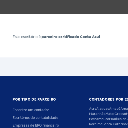
Este escritório é
parceiro certificado Conta Azul
.
POR TIPO DE PARCEIRO
CONTADORES POR E
Acre
Alagoas
Amapá
Ama
Encontre um contador
Maranhão
Mato Grosso
M
Escritórios de contabilidade
Pernambuco
Piauí
Rio de 
Roraima
Santa Catarina
Empresas de BPO financeiro