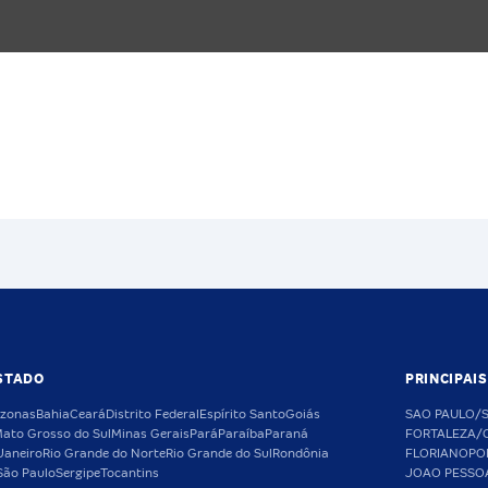
STADO
PRINCIPAI
zonas
Bahia
Ceará
Distrito Federal
Espírito Santo
Goiás
SAO PAULO/
ato Grosso do Sul
Minas Gerais
Pará
Paraíba
Paraná
FORTALEZA/
Janeiro
Rio Grande do Norte
Rio Grande do Sul
Rondônia
FLORIANOPO
São Paulo
Sergipe
Tocantins
JOAO PESSO