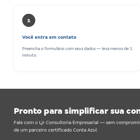
1
Você entra em contato
Preencha o formulário com seus dados — leva menos de 1
minuto.
Pronto para simplificar sua co
Fale com o Ljr Consultoria Empresarial — sem compromi
de um parceiro certificado Conta Azul.