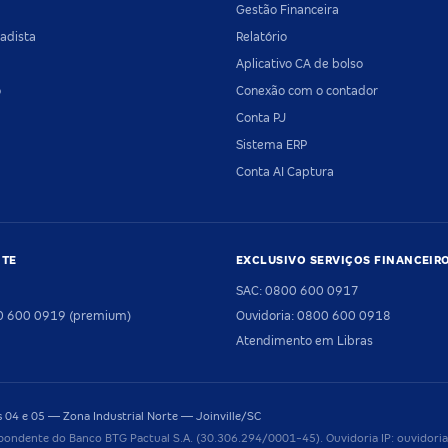
Gestão Financeira
adista
Relatório
Aplicativo CA de bolso
o
Conexão com o contador
Conta PJ
Sistema ERP
Conta AI Captura
NTE
EXCLUSIVO SERVIÇOS FINANCEIR
SAC: 0800 600 0917
00 600 0919 (premium)
Ouvidoria: 0800 600 0918
Atendimento em Libras
04 e 05 — Zona Industrial Norte — Joinville/SC
pondente do Banco BTG Pactual S.A. (30.306.294/0001-45). Ouvidoria IP: ouvido