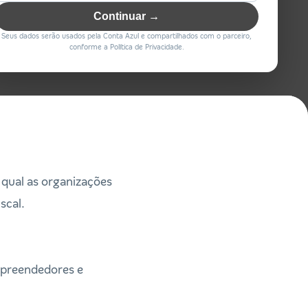
Continuar →
Seus dados serão usados pela Conta Azul e compartilhados com o parceiro,
conforme a Política de Privacidade.
 qual as organizações
scal.
mpreendedores e