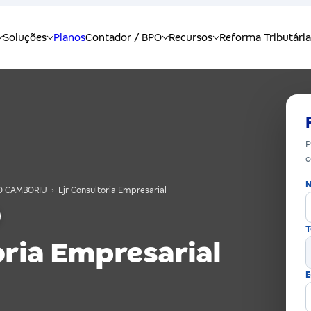
P
c
N
O CAMBORIU
›
Ljr Consultoria Empresarial
T
oria Empresarial
E