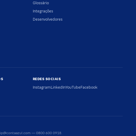
Glossário
Integrações
Desenvolvedores
OS
REDES SOCIAIS
Instagram
LinkedIn
YouTube
Facebook
riaip@contaazul.com — 0800 600 0918.