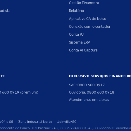
Gestão Financeira
adista
Relatório
Aplicativo CA de bolso
o
Conexão com o contador
Conta PJ
Sistema ERP
Conta AI Captura
NTE
EXCLUSIVO SERVIÇOS FINANCEIR
SAC: 0800 600 0917
00 600 0919 (premium)
Ouvidoria: 0800 600 0918
Atendimento em Libras
04 e 05 — Zona Industrial Norte — Joinville/SC
pondente do Banco BTG Pactual S.A. (30.306.294/0001-45). Ouvidoria IP: ouvido