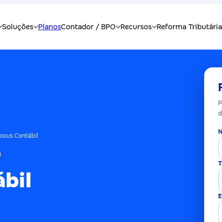
P
d
N
ocus Contábil
T
bil
E