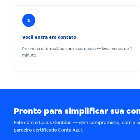
1
Você entra em contato
Preencha o formulário com seus dados — leva menos de 1
minuto.
Pronto para simplificar sua co
Fale com o Locus Contábil — sem compromisso, com a c
parceiro certificado Conta Azul.