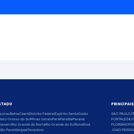
STADO
PRINCIPAI
zonas
Bahia
Ceará
Distrito Federal
Espírito Santo
Goiás
SAO PAULO/
ato Grosso do Sul
Minas Gerais
Pará
Paraíba
Paraná
FORTALEZA/
Janeiro
Rio Grande do Norte
Rio Grande do Sul
Rondônia
FLORIANOPO
São Paulo
Sergipe
Tocantins
JOAO PESSO