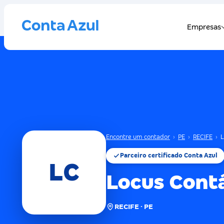
Encontre um contador
›
PE
›
RECIFE
›
L
Parceiro certificado Conta Azul
LC
Locus Contá
RECIFE · PE