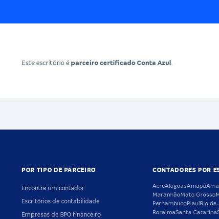
Este escritório é
parceiro certificado Conta Azul
.
POR TIPO DE PARCEIRO
CONTADORES POR E
Acre
Alagoas
Amapá
Ama
Encontre um contador
Maranhão
Mato Grosso
M
Escritórios de contabilidade
Pernambuco
Piauí
Rio de 
Roraima
Santa Catarina
Empresas de BPO financeiro