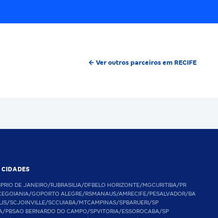
← Ver outros parceiros em RECIFE
S CIDADES
SP
RIO DE JANEIRO/RJ
BRASILIA/DF
BELO HORIZONTE/MG
CURITIBA/PR
CE
GOIANIA/GO
PORTO ALEGRE/RS
MANAUS/AM
RECIFE/PE
SALVADOR/BA
LIS/SC
JOINVILLE/SC
CUIABA/MT
CAMPINAS/SP
BARUERI/SP
A/PB
SAO BERNARDO DO CAMPO/SP
VITORIA/ES
SOROCABA/SP