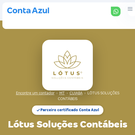
Encontre um contador
›
MT
›
CUIABA
›
LÓTUS SOLUÇÕES
CONTÁBEIS
Parceiro certificado Conta Azul
Lótus Soluções Contábeis