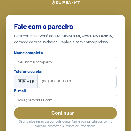
CUIABA · MT
Fale com o parceiro
Para conectar você ao
LÓTUS SOLUÇÕES CONTÁBEIS
,
comece com seus dados. Rápido e sem compromisso.
Nome completo
Telefone celular
🇧🇷 +55
E-mail
Continuar →
Seus dados serão usados pela Conta Azul e compartilhados com o
parceiro, conforme a Política de Privacidade.