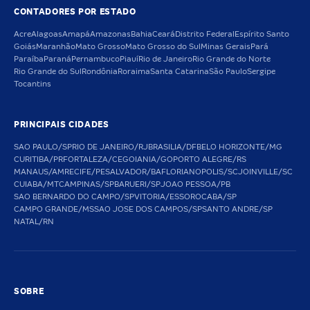
CONTADORES POR ESTADO
Acre
Alagoas
Amapá
Amazonas
Bahia
Ceará
Distrito Federal
Espírito Santo
Goiás
Maranhão
Mato Grosso
Mato Grosso do Sul
Minas Gerais
Pará
Paraíba
Paraná
Pernambuco
Piauí
Rio de Janeiro
Rio Grande do Norte
Rio Grande do Sul
Rondônia
Roraima
Santa Catarina
São Paulo
Sergipe
Tocantins
PRINCIPAIS CIDADES
SAO PAULO/SP
RIO DE JANEIRO/RJ
BRASILIA/DF
BELO HORIZONTE/MG
CURITIBA/PR
FORTALEZA/CE
GOIANIA/GO
PORTO ALEGRE/RS
MANAUS/AM
RECIFE/PE
SALVADOR/BA
FLORIANOPOLIS/SC
JOINVILLE/SC
CUIABA/MT
CAMPINAS/SP
BARUERI/SP
JOAO PESSOA/PB
SAO BERNARDO DO CAMPO/SP
VITORIA/ES
SOROCABA/SP
CAMPO GRANDE/MS
SAO JOSE DOS CAMPOS/SP
SANTO ANDRE/SP
NATAL/RN
SOBRE