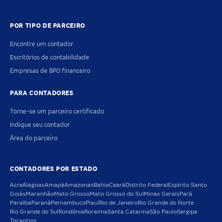
POR TIPO DE PARCEIRO
Encontre um contador
Escritórios de contabilidade
Empresas de BPO financeiro
PARA CONTADORES
Torne-se um parceiro certificado
Indique seu contador
Área do parceiro
CONTADORES POR ESTADO
Acre
Alagoas
Amapá
Amazonas
Bahia
Ceará
Distrito Federal
Espírito Santo
Goiás
Maranhão
Mato Grosso
Mato Grosso do Sul
Minas Gerais
Pará
Paraíba
Paraná
Pernambuco
Piauí
Rio de Janeiro
Rio Grande do Norte
Rio Grande do Sul
Rondônia
Roraima
Santa Catarina
São Paulo
Sergipe
Tocantins