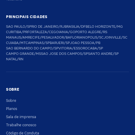
PRINCIPAIS CIDADES
SAO PAULO/SP
RIO DE JANEIRO/RJ
BRASILIA/DF
BELO HORIZONTE/MG
CURITIBA/PR
FORTALEZA/CE
GOIANIA/GO
PORTO ALEGRE/RS
MANAUS/AM
RECIFE/PE
SALVADOR/BA
FLORIANOPOLIS/SC
JOINVILLE/SC
CUIABA/MT
CAMPINAS/SP
BARUERI/SP
JOAO PESSOA/PB
SAO BERNARDO DO CAMPO/SP
VITORIA/ES
SOROCABA/SP
CAMPO GRANDE/MS
SAO JOSE DOS CAMPOS/SP
SANTO ANDRE/SP
NATAL/RN
SOBRE
Sobre
Planos
Sala de imprensa
Trabalhe conosco
Código de Conduta