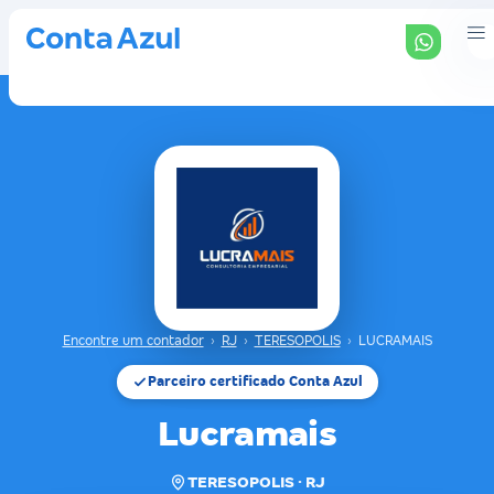
Encontre um contador
›
RJ
›
TERESOPOLIS
›
LUCRAMAIS
Parceiro certificado Conta Azul
Lucramais
TERESOPOLIS · RJ