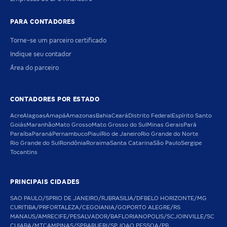
PARA CONTADORES
Torne-se um parceiro certificado
Indique seu contador
Área do parceiro
CONTADORES POR ESTADO
Acre
Alagoas
Amapá
Amazonas
Bahia
Ceará
Distrito Federal
Espírito Santo
Goiás
Maranhão
Mato Grosso
Mato Grosso do Sul
Minas Gerais
Pará
Paraíba
Paraná
Pernambuco
Piauí
Rio de Janeiro
Rio Grande do Norte
Rio Grande do Sul
Rondônia
Roraima
Santa Catarina
São Paulo
Sergipe
Tocantins
PRINCIPAIS CIDADES
SAO PAULO/SP
RIO DE JANEIRO/RJ
BRASILIA/DF
BELO HORIZONTE/MG
CURITIBA/PR
FORTALEZA/CE
GOIANIA/GO
PORTO ALEGRE/RS
MANAUS/AM
RECIFE/PE
SALVADOR/BA
FLORIANOPOLIS/SC
JOINVILLE/SC
CUIABA/MT
CAMPINAS/SP
BARUERI/SP
JOAO PESSOA/PB