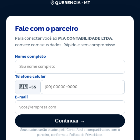
QUERENCIA · MT
Fale com o parceiro
Para conectar você ao
M.A CONTABILIDADE LTDA
,
comece com seus dados. Rápido e sem compromisso.
Nome completo
Telefone celular
🇧🇷 +55
E-mail
Continuar →
Seus dados serão usados pela Conta Azul e compartilhados com o
parceiro, conforme a Política de Privacidade.