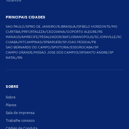
Tocantins
PRINCIPAIS CIDADES
SAO PAULO/SP
RIO DE JANEIRO/RJ
BRASILIA/DF
BELO HORIZONTE/MG
CURITIBA/PR
FORTALEZA/CE
GOIANIA/GO
PORTO ALEGRE/RS
MANAUS/AM
RECIFE/PE
SALVADOR/BA
FLORIANOPOLIS/SC
JOINVILLE/SC
CUIABA/MT
CAMPINAS/SP
BARUERI/SP
JOAO PESSOA/PB
SAO BERNARDO DO CAMPO/SP
VITORIA/ES
SOROCABA/SP
CAMPO GRANDE/MS
SAO JOSE DOS CAMPOS/SP
SANTO ANDRE/SP
NATAL/RN
SOBRE
Sobre
Planos
Sala de imprensa
Trabalhe conosco
Código de Conduta