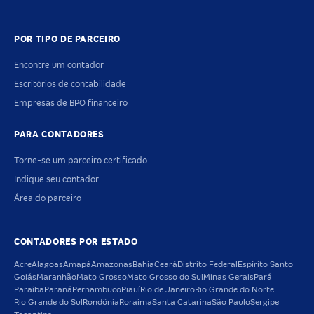
POR TIPO DE PARCEIRO
Encontre um contador
Escritórios de contabilidade
Empresas de BPO financeiro
PARA CONTADORES
Torne-se um parceiro certificado
Indique seu contador
Área do parceiro
CONTADORES POR ESTADO
Acre
Alagoas
Amapá
Amazonas
Bahia
Ceará
Distrito Federal
Espírito Santo
Goiás
Maranhão
Mato Grosso
Mato Grosso do Sul
Minas Gerais
Pará
Paraíba
Paraná
Pernambuco
Piauí
Rio de Janeiro
Rio Grande do Norte
Rio Grande do Sul
Rondônia
Roraima
Santa Catarina
São Paulo
Sergipe