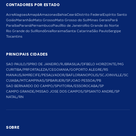
CONTADORES POR ESTADO
Acre
Alagoas
Amapá
Amazonas
Bahia
Ceará
Distrito Federal
Espírito Santo
Goiás
Maranhão
Mato Grosso
Mato Grosso do Sul
Minas Gerais
Pará
Paraíba
Paraná
Pernambuco
Piauí
Rio de Janeiro
Rio Grande do Norte
Rio Grande do Sul
Rondônia
Roraima
Santa Catarina
São Paulo
Sergipe
Tocantins
PRINCIPAIS CIDADES
SAO PAULO/SP
RIO DE JANEIRO/RJ
BRASILIA/DF
BELO HORIZONTE/MG
CURITIBA/PR
FORTALEZA/CE
GOIANIA/GO
PORTO ALEGRE/RS
MANAUS/AM
RECIFE/PE
SALVADOR/BA
FLORIANOPOLIS/SC
JOINVILLE/SC
CUIABA/MT
CAMPINAS/SP
BARUERI/SP
JOAO PESSOA/PB
SAO BERNARDO DO CAMPO/SP
VITORIA/ES
SOROCABA/SP
CAMPO GRANDE/MS
SAO JOSE DOS CAMPOS/SP
SANTO ANDRE/SP
NATAL/RN
SOBRE