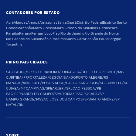
CONTADORES POR ESTADO
Acre
Alagoas
Amapá
Amazonas
Bahia
Ceará
Distrito Federal
Espírito Santo
Goiás
Maranhão
Mato Grosso
Mato Grosso do Sul
Minas Gerais
Pará
Paraíba
Paraná
Pernambuco
Piauí
Rio de Janeiro
Rio Grande do Norte
Rio Grande do Sul
Rondônia
Roraima
Santa Catarina
São Paulo
Sergipe
Tocantins
PRINCIPAIS CIDADES
SAO PAULO/SP
RIO DE JANEIRO/RJ
BRASILIA/DF
BELO HORIZONTE/MG
CURITIBA/PR
FORTALEZA/CE
GOIANIA/GO
PORTO ALEGRE/RS
MANAUS/AM
RECIFE/PE
SALVADOR/BA
FLORIANOPOLIS/SC
JOINVILLE/SC
CUIABA/MT
CAMPINAS/SP
BARUERI/SP
JOAO PESSOA/PB
SAO BERNARDO DO CAMPO/SP
VITORIA/ES
SOROCABA/SP
CAMPO GRANDE/MS
SAO JOSE DOS CAMPOS/SP
SANTO ANDRE/SP
NATAL/RN
SOBRE