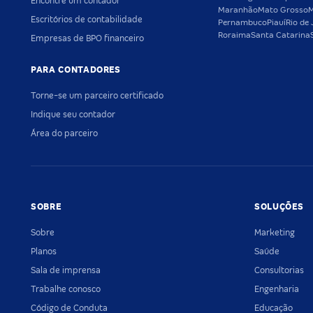
Encontre um contador
Maranhão
Mato Grosso
M
Escritórios de contabilidade
Pernambuco
Piauí
Rio de 
Roraima
Santa Catarina
Empresas de BPO financeiro
PARA CONTADORES
Torne-se um parceiro certificado
Indique seu contador
Área do parceiro
SOBRE
SOLUÇÕES
Sobre
Marketing
Planos
Saúde
Sala de imprensa
Consultorias
Trabalhe conosco
Engenharia
Código de Conduta
Educação