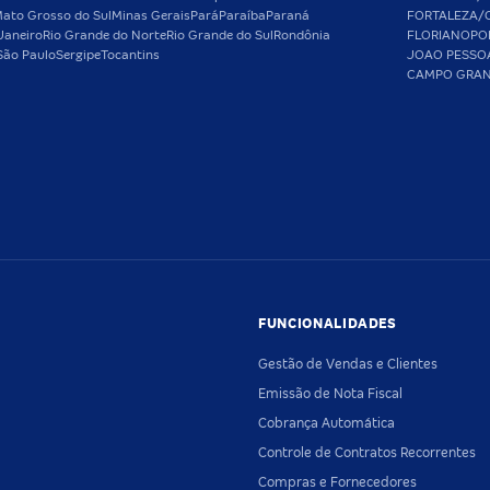
ato Grosso do Sul
Minas Gerais
Pará
Paraíba
Paraná
FORTALEZA/
Janeiro
Rio Grande do Norte
Rio Grande do Sul
Rondônia
FLORIANOPO
São Paulo
Sergipe
Tocantins
JOAO PESSO
CAMPO GRA
FUNCIONALIDADES
Gestão de Vendas e Clientes
Emissão de Nota Fiscal
Cobrança Automática
Controle de Contratos Recorrentes
Compras e Fornecedores