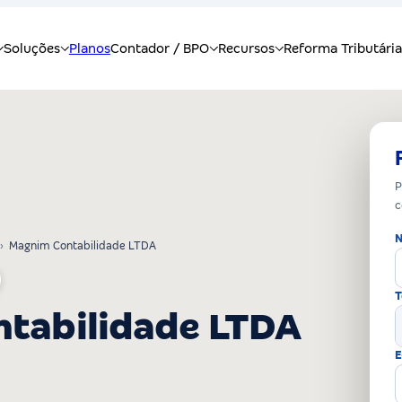
P
c
N
›
Magnim Contabilidade LTDA
T
tabilidade LTDA
E