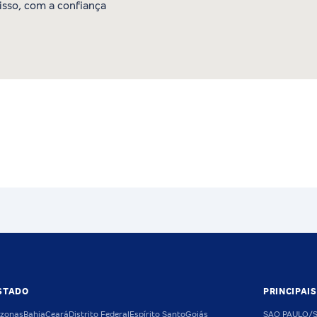
sso, com a confiança
STADO
PRINCIPAI
zonas
Bahia
Ceará
Distrito Federal
Espírito Santo
Goiás
SAO PAULO/