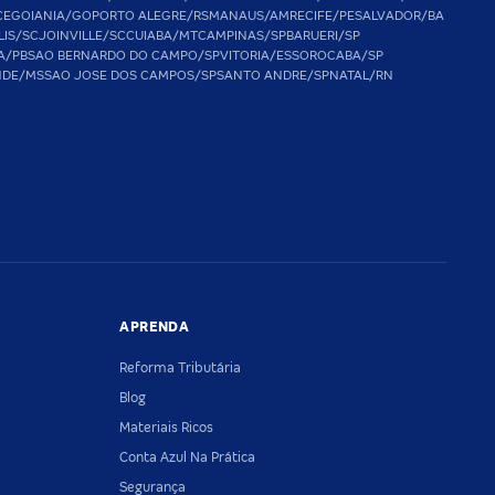
CE
GOIANIA/GO
PORTO ALEGRE/RS
MANAUS/AM
RECIFE/PE
SALVADOR/BA
LIS/SC
JOINVILLE/SC
CUIABA/MT
CAMPINAS/SP
BARUERI/SP
A/PB
SAO BERNARDO DO CAMPO/SP
VITORIA/ES
SOROCABA/SP
NDE/MS
SAO JOSE DOS CAMPOS/SP
SANTO ANDRE/SP
NATAL/RN
APRENDA
Reforma Tributária
Blog
Materiais Ricos
Conta Azul Na Prática
Segurança