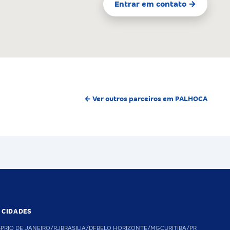
Entrar em contato →
← Ver outros parceiros em PALHOCA
S CIDADES
SP
RIO DE JANEIRO/RJ
BRASILIA/DF
BELO HORIZONTE/MG
CURITIBA/PR