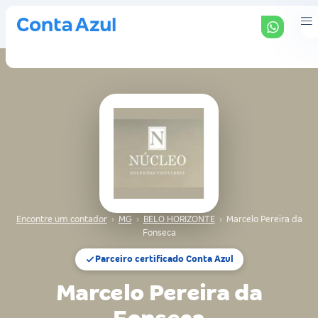
Encontre um contador
›
MG
›
BELO HORIZONTE
›
Marcelo Pereira da
Fonseca
Parceiro certificado Conta Azul
Marcelo Pereira da