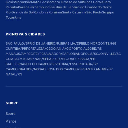
Goiás
Maranhão
Mato Grosso
Mato Grosso do Sul
Minas Gerais
Pará
Paraíba
Paraná
Pernambuco
Piauí
Rio de Janeiro
Rio Grande do Norte
Rio Grande do Sul
Rondônia
Roraima
Santa Catarina
São Paulo
Sergipe
Tocantins
PRINCIPAIS CIDADES
SAO PAULO/SP
RIO DE JANEIRO/RJ
BRASILIA/DF
BELO HORIZONTE/MG
CURITIBA/PR
FORTALEZA/CE
GOIANIA/GO
PORTO ALEGRE/RS
MANAUS/AM
RECIFE/PE
SALVADOR/BA
FLORIANOPOLIS/SC
JOINVILLE/SC
CUIABA/MT
CAMPINAS/SP
BARUERI/SP
JOAO PESSOA/PB
SAO BERNARDO DO CAMPO/SP
VITORIA/ES
SOROCABA/SP
CAMPO GRANDE/MS
SAO JOSE DOS CAMPOS/SP
SANTO ANDRE/SP
NATAL/RN
SOBRE
Sobre
Planos