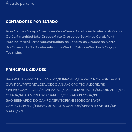
Área do parceiro
CONTADORES POR ESTADO
Acre
Alagoas
Amapá
Amazonas
Bahia
Ceará
Distrito Federal
Espírito Santo
Goiás
Maranhão
Mato Grosso
Mato Grosso do Sul
Minas Gerais
Pará
Paraíba
Paraná
Pernambuco
Piauí
Rio de Janeiro
Rio Grande do Norte
Rio Grande do Sul
Rondônia
Roraima
Santa Catarina
São Paulo
Sergipe
Tocantins
PRINCIPAIS CIDADES
SAO PAULO/SP
RIO DE JANEIRO/RJ
BRASILIA/DF
BELO HORIZONTE/MG
CURITIBA/PR
FORTALEZA/CE
GOIANIA/GO
PORTO ALEGRE/RS
MANAUS/AM
RECIFE/PE
SALVADOR/BA
FLORIANOPOLIS/SC
JOINVILLE/SC
CUIABA/MT
CAMPINAS/SP
BARUERI/SP
JOAO PESSOA/PB
SAO BERNARDO DO CAMPO/SP
VITORIA/ES
SOROCABA/SP
CAMPO GRANDE/MS
SAO JOSE DOS CAMPOS/SP
SANTO ANDRE/SP
NATAL/RN