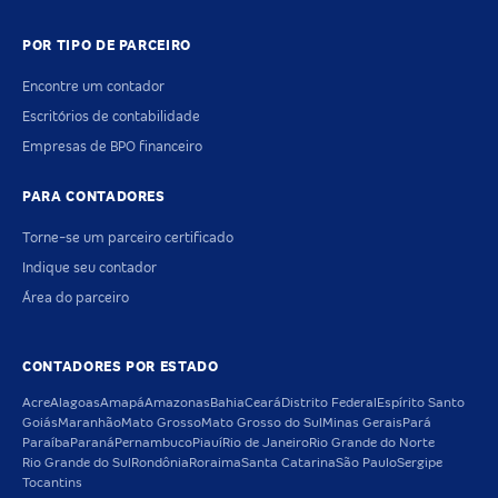
POR TIPO DE PARCEIRO
Encontre um contador
Escritórios de contabilidade
Empresas de BPO financeiro
PARA CONTADORES
Torne-se um parceiro certificado
Indique seu contador
Área do parceiro
CONTADORES POR ESTADO
Acre
Alagoas
Amapá
Amazonas
Bahia
Ceará
Distrito Federal
Espírito Santo
Goiás
Maranhão
Mato Grosso
Mato Grosso do Sul
Minas Gerais
Pará
Paraíba
Paraná
Pernambuco
Piauí
Rio de Janeiro
Rio Grande do Norte
Rio Grande do Sul
Rondônia
Roraima
Santa Catarina
São Paulo
Sergipe
Tocantins