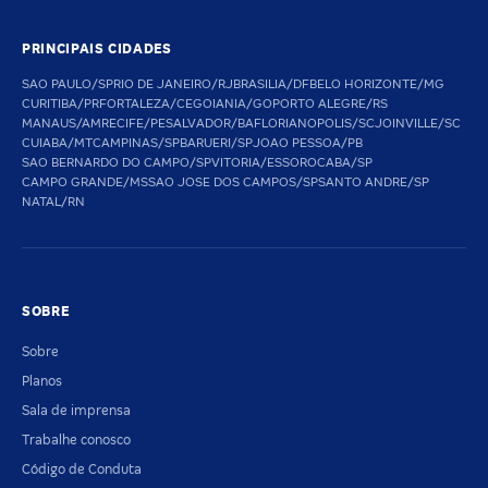
PRINCIPAIS CIDADES
SAO PAULO/SP
RIO DE JANEIRO/RJ
BRASILIA/DF
BELO HORIZONTE/MG
CURITIBA/PR
FORTALEZA/CE
GOIANIA/GO
PORTO ALEGRE/RS
MANAUS/AM
RECIFE/PE
SALVADOR/BA
FLORIANOPOLIS/SC
JOINVILLE/SC
CUIABA/MT
CAMPINAS/SP
BARUERI/SP
JOAO PESSOA/PB
SAO BERNARDO DO CAMPO/SP
VITORIA/ES
SOROCABA/SP
CAMPO GRANDE/MS
SAO JOSE DOS CAMPOS/SP
SANTO ANDRE/SP
NATAL/RN
SOBRE
Sobre
Planos
Sala de imprensa
Trabalhe conosco
Código de Conduta