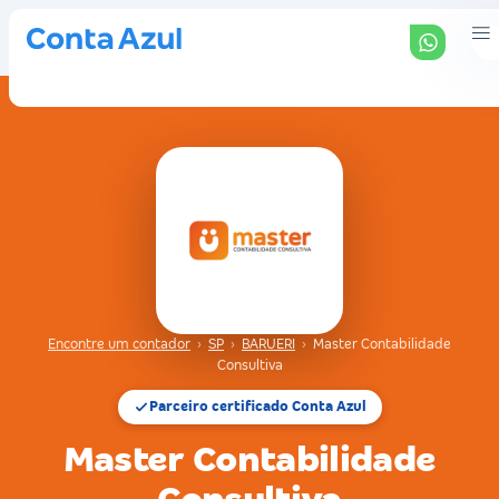
Encontre um contador
›
SP
›
BARUERI
›
Master Contabilidade
Consultiva
Parceiro certificado Conta Azul
Master Contabilidade