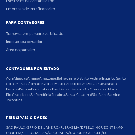
Escritórios de contabilidade
Empresas de BPO financeiro
PARA CONTADORES
Torne-se um parceiro certificado
Indique seu contador
Área do parceiro
CONTADORES POR ESTADO
Acre
Alagoas
Amapá
Amazonas
Bahia
Ceará
Distrito Federal
Espírito Santo
Goiás
Maranhão
Mato Grosso
Mato Grosso do Sul
Minas Gerais
Pará
Paraíba
Paraná
Pernambuco
Piauí
Rio de Janeiro
Rio Grande do Norte
Rio Grande do Sul
Rondônia
Roraima
Santa Catarina
São Paulo
Sergipe
Tocantins
PRINCIPAIS CIDADES
SAO PAULO/SP
RIO DE JANEIRO/RJ
BRASILIA/DF
BELO HORIZONTE/MG
CURITIBA/PR
FORTALEZA/CE
GOIANIA/GO
PORTO ALEGRE/RS