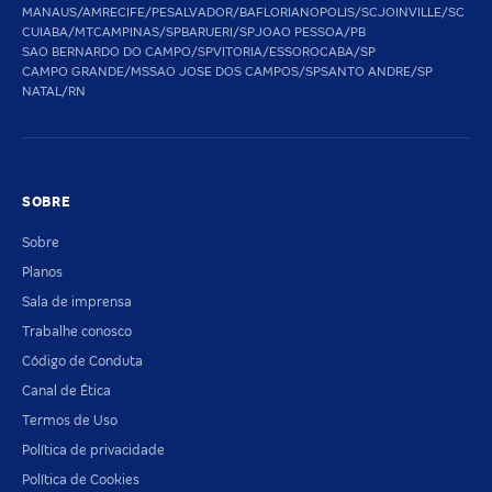
MANAUS/AM
RECIFE/PE
SALVADOR/BA
FLORIANOPOLIS/SC
JOINVILLE/SC
CUIABA/MT
CAMPINAS/SP
BARUERI/SP
JOAO PESSOA/PB
SAO BERNARDO DO CAMPO/SP
VITORIA/ES
SOROCABA/SP
CAMPO GRANDE/MS
SAO JOSE DOS CAMPOS/SP
SANTO ANDRE/SP
NATAL/RN
SOBRE
Sobre
Planos
Sala de imprensa
Trabalhe conosco
Código de Conduta
Canal de Ética
Termos de Uso
Política de privacidade
Política de Cookies