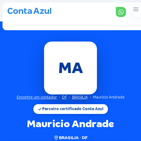
MA
Encontre um contador
›
DF
›
BRASILIA
›
Mauricio Andrade
Parceiro certificado Conta Azul
Mauricio Andrade
BRASILIA · DF