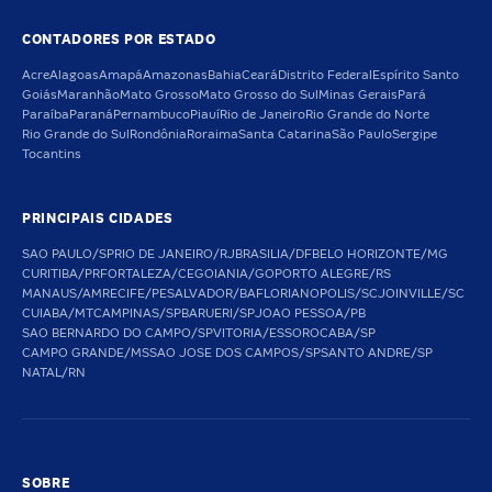
CONTADORES POR ESTADO
Acre
Alagoas
Amapá
Amazonas
Bahia
Ceará
Distrito Federal
Espírito Santo
Goiás
Maranhão
Mato Grosso
Mato Grosso do Sul
Minas Gerais
Pará
Paraíba
Paraná
Pernambuco
Piauí
Rio de Janeiro
Rio Grande do Norte
Rio Grande do Sul
Rondônia
Roraima
Santa Catarina
São Paulo
Sergipe
Tocantins
PRINCIPAIS CIDADES
SAO PAULO/SP
RIO DE JANEIRO/RJ
BRASILIA/DF
BELO HORIZONTE/MG
CURITIBA/PR
FORTALEZA/CE
GOIANIA/GO
PORTO ALEGRE/RS
MANAUS/AM
RECIFE/PE
SALVADOR/BA
FLORIANOPOLIS/SC
JOINVILLE/SC
CUIABA/MT
CAMPINAS/SP
BARUERI/SP
JOAO PESSOA/PB
SAO BERNARDO DO CAMPO/SP
VITORIA/ES
SOROCABA/SP
CAMPO GRANDE/MS
SAO JOSE DOS CAMPOS/SP
SANTO ANDRE/SP
NATAL/RN
SOBRE