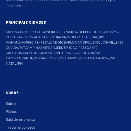
Rio Grande do Sul
Rondônia
Roraima
Santa Catarina
São Paulo
Sergipe
Tocantins
PRINCIPAIS CIDADES
SAO PAULO/SP
RIO DE JANEIRO/RJ
BRASILIA/DF
BELO HORIZONTE/MG
CURITIBA/PR
FORTALEZA/CE
GOIANIA/GO
PORTO ALEGRE/RS
MANAUS/AM
RECIFE/PE
SALVADOR/BA
FLORIANOPOLIS/SC
JOINVILLE/SC
CUIABA/MT
CAMPINAS/SP
BARUERI/SP
JOAO PESSOA/PB
SAO BERNARDO DO CAMPO/SP
VITORIA/ES
SOROCABA/SP
CAMPO GRANDE/MS
SAO JOSE DOS CAMPOS/SP
SANTO ANDRE/SP
NATAL/RN
SOBRE
Sobre
Planos
Sala de imprensa
Trabalhe conosco