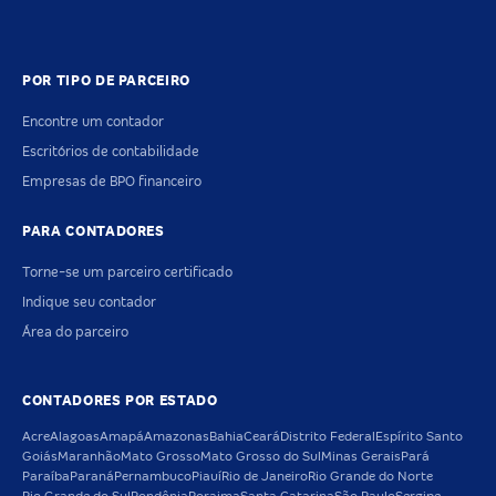
POR TIPO DE PARCEIRO
Encontre um contador
Escritórios de contabilidade
Empresas de BPO financeiro
PARA CONTADORES
Torne-se um parceiro certificado
Indique seu contador
Área do parceiro
CONTADORES POR ESTADO
Acre
Alagoas
Amapá
Amazonas
Bahia
Ceará
Distrito Federal
Espírito Santo
Goiás
Maranhão
Mato Grosso
Mato Grosso do Sul
Minas Gerais
Pará
Paraíba
Paraná
Pernambuco
Piauí
Rio de Janeiro
Rio Grande do Norte