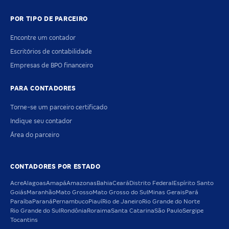
POR TIPO DE PARCEIRO
Encontre um contador
Escritórios de contabilidade
Empresas de BPO financeiro
PARA CONTADORES
Torne-se um parceiro certificado
Indique seu contador
Área do parceiro
CONTADORES POR ESTADO
Acre
Alagoas
Amapá
Amazonas
Bahia
Ceará
Distrito Federal
Espírito Santo
Goiás
Maranhão
Mato Grosso
Mato Grosso do Sul
Minas Gerais
Pará
Paraíba
Paraná
Pernambuco
Piauí
Rio de Janeiro
Rio Grande do Norte
Rio Grande do Sul
Rondônia
Roraima
Santa Catarina
São Paulo
Sergipe
Tocantins