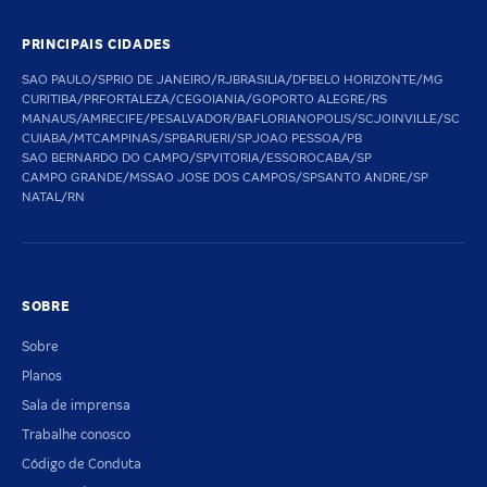
PRINCIPAIS CIDADES
SAO PAULO/SP
RIO DE JANEIRO/RJ
BRASILIA/DF
BELO HORIZONTE/MG
CURITIBA/PR
FORTALEZA/CE
GOIANIA/GO
PORTO ALEGRE/RS
MANAUS/AM
RECIFE/PE
SALVADOR/BA
FLORIANOPOLIS/SC
JOINVILLE/SC
CUIABA/MT
CAMPINAS/SP
BARUERI/SP
JOAO PESSOA/PB
SAO BERNARDO DO CAMPO/SP
VITORIA/ES
SOROCABA/SP
CAMPO GRANDE/MS
SAO JOSE DOS CAMPOS/SP
SANTO ANDRE/SP
NATAL/RN
SOBRE
Sobre
Planos
Sala de imprensa
Trabalhe conosco
Código de Conduta