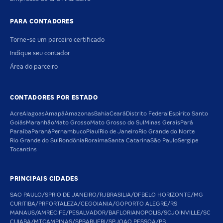
PARA CONTADORES
Torne-se um parceiro certificado
Indique seu contador
Área do parceiro
CONTADORES POR ESTADO
Acre
Alagoas
Amapá
Amazonas
Bahia
Ceará
Distrito Federal
Espírito Santo
Goiás
Maranhão
Mato Grosso
Mato Grosso do Sul
Minas Gerais
Pará
Paraíba
Paraná
Pernambuco
Piauí
Rio de Janeiro
Rio Grande do Norte
Rio Grande do Sul
Rondônia
Roraima
Santa Catarina
São Paulo
Sergipe
Tocantins
PRINCIPAIS CIDADES
SAO PAULO/SP
RIO DE JANEIRO/RJ
BRASILIA/DF
BELO HORIZONTE/MG
CURITIBA/PR
FORTALEZA/CE
GOIANIA/GO
PORTO ALEGRE/RS
MANAUS/AM
RECIFE/PE
SALVADOR/BA
FLORIANOPOLIS/SC
JOINVILLE/SC
CUIABA/MT
CAMPINAS/SP
BARUERI/SP
JOAO PESSOA/PB