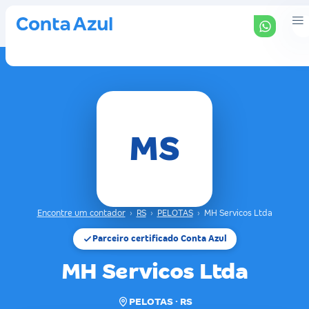
MS
Encontre um contador
›
RS
›
PELOTAS
›
MH Servicos Ltda
Parceiro certificado Conta Azul
MH Servicos Ltda
PELOTAS · RS