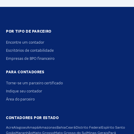
POR TIPO DE PARCEIRO
Encontre um contador
Escritórios de contabilidade
Empresas de BPO financeiro
PARA CONTADORES
Torne-se um parceiro certificado
Indique seu contador
Área do parceiro
CONTADORES POR ESTADO
Acre
Alagoas
Amapá
Amazonas
Bahia
Ceará
Distrito Federal
Espírito Santo
Goiás
Maranhão
Mato Grosso
Mato Grosso do Sul
Minas Gerais
Pará