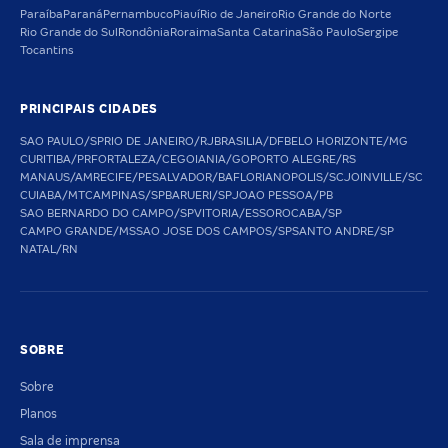
Paraíba
Paraná
Pernambuco
Piauí
Rio de Janeiro
Rio Grande do Norte
Rio Grande do Sul
Rondônia
Roraima
Santa Catarina
São Paulo
Sergipe
Tocantins
PRINCIPAIS CIDADES
SAO PAULO/SP
RIO DE JANEIRO/RJ
BRASILIA/DF
BELO HORIZONTE/MG
CURITIBA/PR
FORTALEZA/CE
GOIANIA/GO
PORTO ALEGRE/RS
MANAUS/AM
RECIFE/PE
SALVADOR/BA
FLORIANOPOLIS/SC
JOINVILLE/SC
CUIABA/MT
CAMPINAS/SP
BARUERI/SP
JOAO PESSOA/PB
SAO BERNARDO DO CAMPO/SP
VITORIA/ES
SOROCABA/SP
CAMPO GRANDE/MS
SAO JOSE DOS CAMPOS/SP
SANTO ANDRE/SP
NATAL/RN
SOBRE
Sobre
Planos
Sala de imprensa