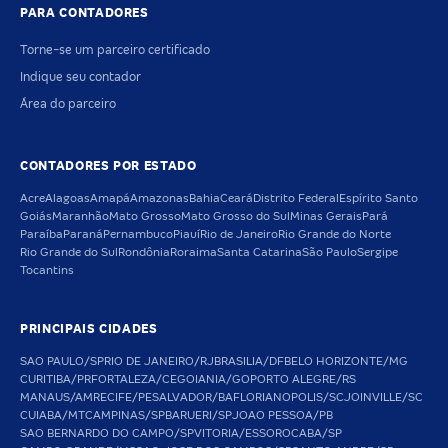
PARA CONTADORES
Torne-se um parceiro certificado
Indique seu contador
Área do parceiro
CONTADORES POR ESTADO
Acre
Alagoas
Amapá
Amazonas
Bahia
Ceará
Distrito Federal
Espírito Santo
Goiás
Maranhão
Mato Grosso
Mato Grosso do Sul
Minas Gerais
Pará
Paraíba
Paraná
Pernambuco
Piauí
Rio de Janeiro
Rio Grande do Norte
Rio Grande do Sul
Rondônia
Roraima
Santa Catarina
São Paulo
Sergipe
Tocantins
PRINCIPAIS CIDADES
SAO PAULO/SP
RIO DE JANEIRO/RJ
BRASILIA/DF
BELO HORIZONTE/MG
CURITIBA/PR
FORTALEZA/CE
GOIANIA/GO
PORTO ALEGRE/RS
MANAUS/AM
RECIFE/PE
SALVADOR/BA
FLORIANOPOLIS/SC
JOINVILLE/SC
CUIABA/MT
CAMPINAS/SP
BARUERI/SP
JOAO PESSOA/PB
SAO BERNARDO DO CAMPO/SP
VITORIA/ES
SOROCABA/SP