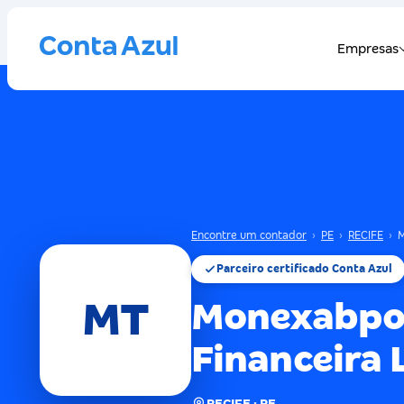
Encontre um contador
›
PE
›
RECIFE
›
M
Parceiro certificado Conta Azul
MT
Monexabpo 
Financeira
RECIFE · PE