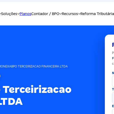
P
F
c
ONEXABPO TERCEIRIZACAO FINANCEIRA LTDA
N
Terceirizacao
T
 LTDA
E