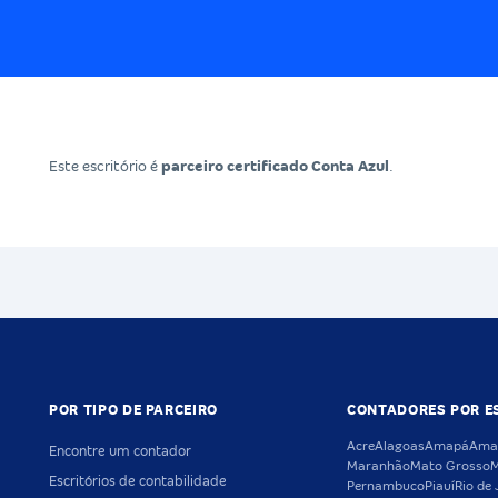
Este escritório é
parceiro certificado Conta Azul
.
POR TIPO DE PARCEIRO
CONTADORES POR E
Acre
Alagoas
Amapá
Ama
Encontre um contador
Maranhão
Mato Grosso
M
Escritórios de contabilidade
Pernambuco
Piauí
Rio de 