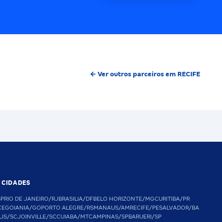
← Ver outros parceiros em RECIFE
S CIDADES
SP
RIO DE JANEIRO/RJ
BRASILIA/DF
BELO HORIZONTE/MG
CURITIBA/PR
CE
GOIANIA/GO
PORTO ALEGRE/RS
MANAUS/AM
RECIFE/PE
SALVADOR/BA
LIS/SC
JOINVILLE/SC
CUIABA/MT
CAMPINAS/SP
BARUERI/SP