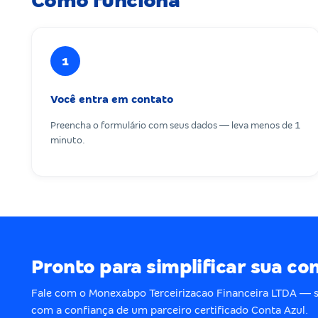
Como funciona
1
Você entra em contato
Preencha o formulário com seus dados — leva menos de 1
minuto.
Pronto para simplificar sua co
Fale com o Monexabpo Terceirizacao Financeira LTDA —
com a confiança de um parceiro certificado Conta Azul.