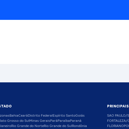
STADO
PRINCIPAI
zonas
Bahia
Ceará
Distrito Federal
Espírito Santo
Goiás
SAO PAULO/
ato Grosso do Sul
Minas Gerais
Pará
Paraíba
Paraná
FORTALEZA/
Janeiro
Rio Grande do Norte
Rio Grande do Sul
Rondônia
FLORIANOPO