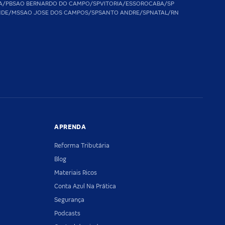
A/PB
SAO BERNARDO DO CAMPO/SP
VITORIA/ES
SOROCABA/SP
NDE/MS
SAO JOSE DOS CAMPOS/SP
SANTO ANDRE/SP
NATAL/RN
APRENDA
Reforma Tributária
Blog
Materiais Ricos
Conta Azul Na Prática
Segurança
Podcasts