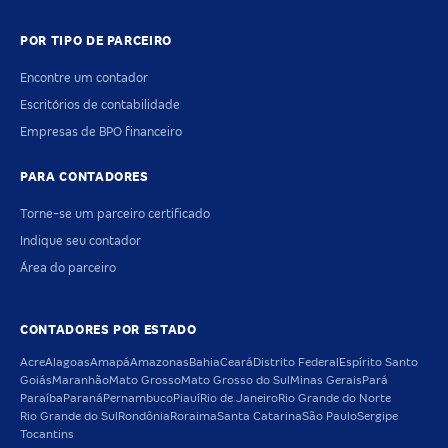
POR TIPO DE PARCEIRO
Encontre um contador
Escritórios de contabilidade
Empresas de BPO financeiro
PARA CONTADORES
Torne-se um parceiro certificado
Indique seu contador
Área do parceiro
CONTADORES POR ESTADO
Acre
Alagoas
Amapá
Amazonas
Bahia
Ceará
Distrito Federal
Espírito Santo
Goiás
Maranhão
Mato Grosso
Mato Grosso do Sul
Minas Gerais
Pará
Paraíba
Paraná
Pernambuco
Piauí
Rio de Janeiro
Rio Grande do Norte
Rio Grande do Sul
Rondônia
Roraima
Santa Catarina
São Paulo
Sergipe
Tocantins