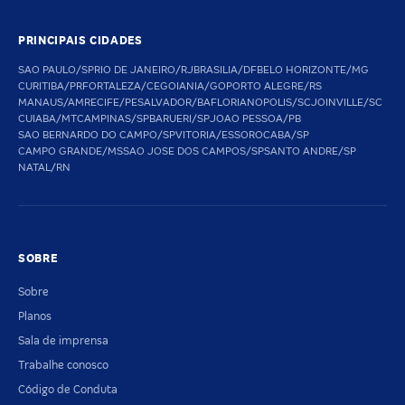
PRINCIPAIS CIDADES
SAO PAULO/SP
RIO DE JANEIRO/RJ
BRASILIA/DF
BELO HORIZONTE/MG
CURITIBA/PR
FORTALEZA/CE
GOIANIA/GO
PORTO ALEGRE/RS
MANAUS/AM
RECIFE/PE
SALVADOR/BA
FLORIANOPOLIS/SC
JOINVILLE/SC
CUIABA/MT
CAMPINAS/SP
BARUERI/SP
JOAO PESSOA/PB
SAO BERNARDO DO CAMPO/SP
VITORIA/ES
SOROCABA/SP
CAMPO GRANDE/MS
SAO JOSE DOS CAMPOS/SP
SANTO ANDRE/SP
NATAL/RN
SOBRE
Sobre
Planos
Sala de imprensa
Trabalhe conosco
Código de Conduta