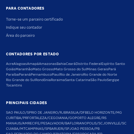
PARA CONTADORES
Torne-se um parceiro certificado
Indique seu contador
Área do parceiro
CONTADORES POR ESTADO
Acre
Alagoas
Amapá
Amazonas
Bahia
Ceará
Distrito Federal
Espírito Santo
Goiás
Maranhão
Mato Grosso
Mato Grosso do Sul
Minas Gerais
Pará
Paraíba
Paraná
Pernambuco
Piauí
Rio de Janeiro
Rio Grande do Norte
Rio Grande do Sul
Rondônia
Roraima
Santa Catarina
São Paulo
Sergipe
Tocantins
PRINCIPAIS CIDADES
SAO PAULO/SP
RIO DE JANEIRO/RJ
BRASILIA/DF
BELO HORIZONTE/MG
CURITIBA/PR
FORTALEZA/CE
GOIANIA/GO
PORTO ALEGRE/RS
MANAUS/AM
RECIFE/PE
SALVADOR/BA
FLORIANOPOLIS/SC
JOINVILLE/SC
CUIABA/MT
CAMPINAS/SP
BARUERI/SP
JOAO PESSOA/PB