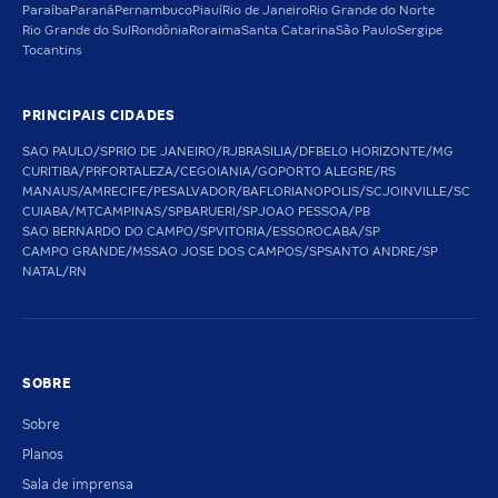
Paraíba
Paraná
Pernambuco
Piauí
Rio de Janeiro
Rio Grande do Norte
Rio Grande do Sul
Rondônia
Roraima
Santa Catarina
São Paulo
Sergipe
Tocantins
PRINCIPAIS CIDADES
SAO PAULO/SP
RIO DE JANEIRO/RJ
BRASILIA/DF
BELO HORIZONTE/MG
CURITIBA/PR
FORTALEZA/CE
GOIANIA/GO
PORTO ALEGRE/RS
MANAUS/AM
RECIFE/PE
SALVADOR/BA
FLORIANOPOLIS/SC
JOINVILLE/SC
CUIABA/MT
CAMPINAS/SP
BARUERI/SP
JOAO PESSOA/PB
SAO BERNARDO DO CAMPO/SP
VITORIA/ES
SOROCABA/SP
CAMPO GRANDE/MS
SAO JOSE DOS CAMPOS/SP
SANTO ANDRE/SP
NATAL/RN
SOBRE
Sobre
Planos
Sala de imprensa