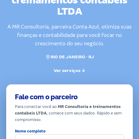
treinamentos contabeis
LTDA
A MR Consultoria, parceira Conta Azul, otimiza suas
finanças e contabilidade para você focar no
crescimento do seu negócio.
RIO DE JANEIRO · RJ
Ver serviços ↓
Fale com o parceiro
Para conectar você ao
MR Consultoria e treinamentos
contabeis LTDA
, comece com seus dados. Rápido e sem
compromisso.
Nome completo