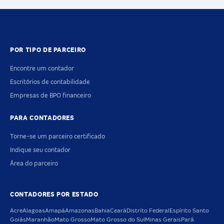
POR TIPO DE PARCEIRO
Encontre um contador
Escritórios de contabilidade
Empresas de BPO financeiro
PARA CONTADORES
Torne-se um parceiro certificado
Indique seu contador
Área do parceiro
CONTADORES POR ESTADO
Acre
Alagoas
Amapá
Amazonas
Bahia
Ceará
Distrito Federal
Espírito Santo
Goiás
Maranhão
Mato Grosso
Mato Grosso do Sul
Minas Gerais
Pará