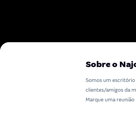
Sobre o Naj
Somos um escritório 
clientes/amigos da m
Marque uma reunião c