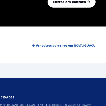
Entrar em contato →
← Ver outros parceiros em NOVA IGUACU
S CIDADES
SP
RIO DE JANEIRO/RJ
BRASILIA/DF
BELO HORIZONTE/MG
CURITIBA/PR