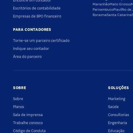
Encontre um contador
Maranhão
Mato Grosso
M
Escritórios de contabilidade
Pernambuco
Piauí
Rio de 
Roraima
Santa Catarina
Empresas de BPO financeiro
PARA CONTADORES
Torne-se um parceiro certificado
Indique seu contador
Área do parceiro
SOBRE
SOLUÇÕES
Sobre
Marketing
Planos
Saúde
Sala de imprensa
Consultorias
Trabalhe conosco
Engenharia
Código de Conduta
Educação