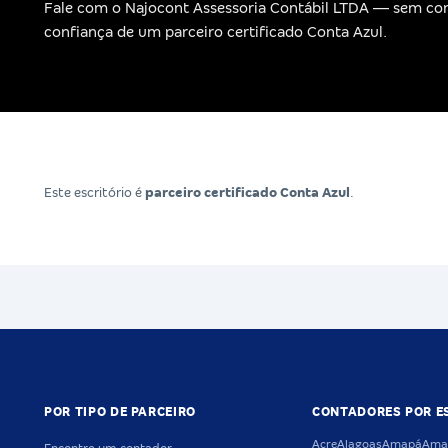
Fale com o Najocont Assessoria Contábil LTDA — sem c
confiança de um parceiro certificado Conta Azul.
Este escritório é
parceiro certificado Conta Azul
.
POR TIPO DE PARCEIRO
CONTADORES POR E
Acre
Alagoas
Amapá
Ama