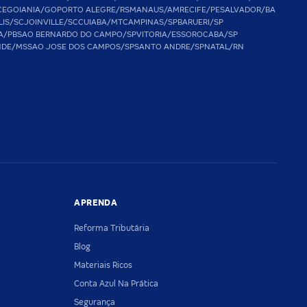
CE
GOIANIA/GO
PORTO ALEGRE/RS
MANAUS/AM
RECIFE/PE
SALVADOR/BA
LIS/SC
JOINVILLE/SC
CUIABA/MT
CAMPINAS/SP
BARUERI/SP
A/PB
SAO BERNARDO DO CAMPO/SP
VITORIA/ES
SOROCABA/SP
NDE/MS
SAO JOSE DOS CAMPOS/SP
SANTO ANDRE/SP
NATAL/RN
APRENDA
Reforma Tributária
Blog
Materiais Ricos
Conta Azul Na Prática
Segurança