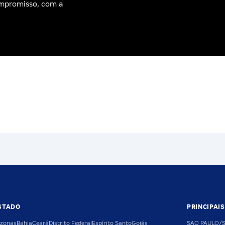
ompromisso, com a
STADO
PRINCIPAI
zonas
Bahia
Ceará
Distrito Federal
Espírito Santo
Goiás
SAO PAULO/