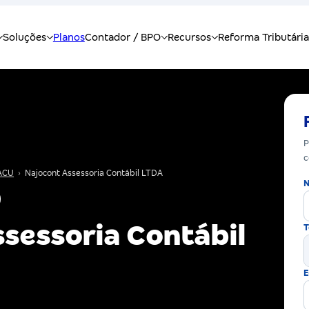
P
c
ACU
›
Najocont Assessoria Contábil LTDA
N
sessoria Contábil
T
E