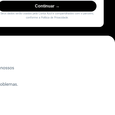
Continuar →
Seus dados serão usados pela Conta Azul e compartilhados com o parceiro,
conforme a Política de Privacidade.
 nossos
roblemas.