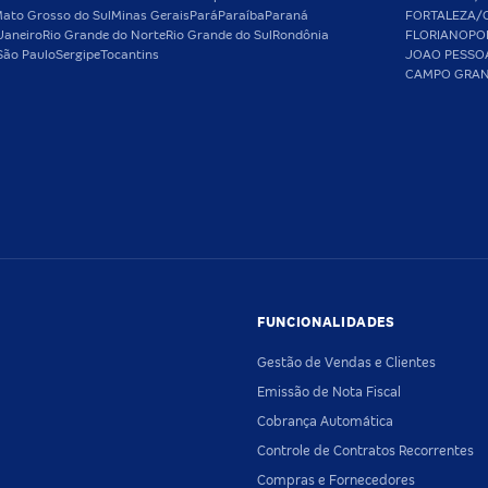
ato Grosso do Sul
Minas Gerais
Pará
Paraíba
Paraná
FORTALEZA/
Janeiro
Rio Grande do Norte
Rio Grande do Sul
Rondônia
FLORIANOPO
São Paulo
Sergipe
Tocantins
JOAO PESSO
CAMPO GRA
FUNCIONALIDADES
Gestão de Vendas e Clientes
Emissão de Nota Fiscal
Cobrança Automática
Controle de Contratos Recorrentes
Compras e Fornecedores