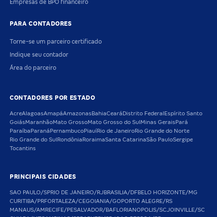
Empresas de BPO financeiro
PARA CONTADORES
Torne-se um parceiro certificado
Indique seu contador
Área do parceiro
CONTADORES POR ESTADO
Acre
Alagoas
Amapá
Amazonas
Bahia
Ceará
Distrito Federal
Espírito Santo
Goiás
Maranhão
Mato Grosso
Mato Grosso do Sul
Minas Gerais
Pará
Paraíba
Paraná
Pernambuco
Piauí
Rio de Janeiro
Rio Grande do Norte
Rio Grande do Sul
Rondônia
Roraima
Santa Catarina
São Paulo
Sergipe
Tocantins
PRINCIPAIS CIDADES
SAO PAULO/SP
RIO DE JANEIRO/RJ
BRASILIA/DF
BELO HORIZONTE/MG
CURITIBA/PR
FORTALEZA/CE
GOIANIA/GO
PORTO ALEGRE/RS
MANAUS/AM
RECIFE/PE
SALVADOR/BA
FLORIANOPOLIS/SC
JOINVILLE/SC