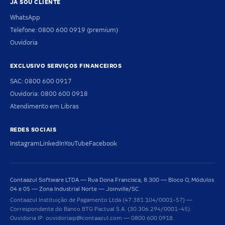
JÁ SOU CLIENTE
WhatsApp
Telefone: 0800 600 0919 (premium)
Ouvidoria
EXCLUSIVO SERVIÇOS FINANCEIROS
SAC: 0800 600 0917
Ouvidoria: 0800 600 0918
Atendimento em Libras
REDES SOCIAIS
Instagram
LinkedIn
YouTube
Facebook
Contaazul Software LTDA — Rua Dona Francisca, 8.300 — Bloco O, Módulos
04 e 05 — Zona Industrial Norte — Joinville/SC
Contaazul Instituição de Pagamento Ltda (47.381.104/0001-57) —
Correspondente do Banco BTG Pactual S.A. (30.306.294/0001-45).
Ouvidoria IP: ouvidoriaip@contaazul.com — 0800 600 0918.