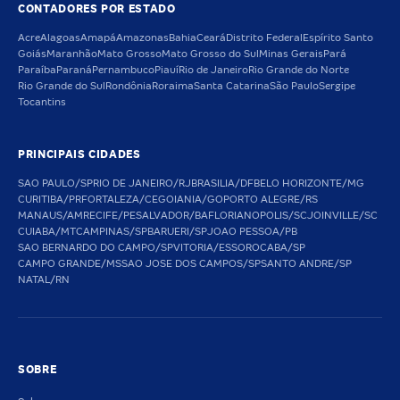
CONTADORES POR ESTADO
Acre
Alagoas
Amapá
Amazonas
Bahia
Ceará
Distrito Federal
Espírito Santo
Goiás
Maranhão
Mato Grosso
Mato Grosso do Sul
Minas Gerais
Pará
Paraíba
Paraná
Pernambuco
Piauí
Rio de Janeiro
Rio Grande do Norte
Rio Grande do Sul
Rondônia
Roraima
Santa Catarina
São Paulo
Sergipe
Tocantins
PRINCIPAIS CIDADES
SAO PAULO/SP
RIO DE JANEIRO/RJ
BRASILIA/DF
BELO HORIZONTE/MG
CURITIBA/PR
FORTALEZA/CE
GOIANIA/GO
PORTO ALEGRE/RS
MANAUS/AM
RECIFE/PE
SALVADOR/BA
FLORIANOPOLIS/SC
JOINVILLE/SC
CUIABA/MT
CAMPINAS/SP
BARUERI/SP
JOAO PESSOA/PB
SAO BERNARDO DO CAMPO/SP
VITORIA/ES
SOROCABA/SP
CAMPO GRANDE/MS
SAO JOSE DOS CAMPOS/SP
SANTO ANDRE/SP
NATAL/RN
SOBRE