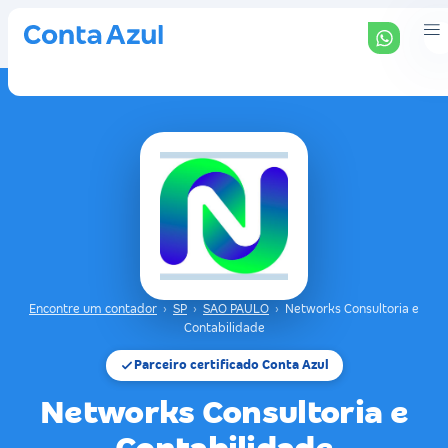
Encontre um contador
›
SP
›
SAO PAULO
›
Networks Consultoria e
Contabilidade
Parceiro certificado Conta Azul
Networks Consultoria e