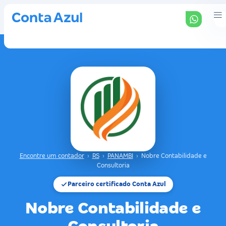
Encontre um contador
›
RS
›
PANAMBI
›
Nobre Contabilidade e
Consultoria
Parceiro certificado Conta Azul
Nobre Contabilidade e