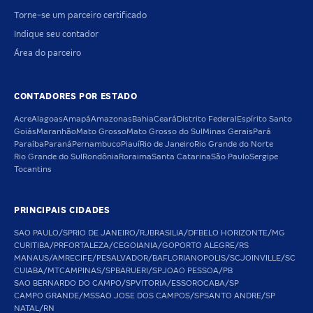
Torne-se um parceiro certificado
Indique seu contador
Área do parceiro
CONTADORES POR ESTADO
Acre
Alagoas
Amapá
Amazonas
Bahia
Ceará
Distrito Federal
Espírito Santo
Goiás
Maranhão
Mato Grosso
Mato Grosso do Sul
Minas Gerais
Pará
Paraíba
Paraná
Pernambuco
Piauí
Rio de Janeiro
Rio Grande do Norte
Rio Grande do Sul
Rondônia
Roraima
Santa Catarina
São Paulo
Sergipe
Tocantins
PRINCIPAIS CIDADES
SAO PAULO/SP
RIO DE JANEIRO/RJ
BRASILIA/DF
BELO HORIZONTE/MG
CURITIBA/PR
FORTALEZA/CE
GOIANIA/GO
PORTO ALEGRE/RS
MANAUS/AM
RECIFE/PE
SALVADOR/BA
FLORIANOPOLIS/SC
JOINVILLE/SC
CUIABA/MT
CAMPINAS/SP
BARUERI/SP
JOAO PESSOA/PB
SAO BERNARDO DO CAMPO/SP
VITORIA/ES
SOROCABA/SP
CAMPO GRANDE/MS
SAO JOSE DOS CAMPOS/SP
SANTO ANDRE/SP
NATAL/RN