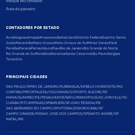
Indique seu contador
Área do parceiro
CONTADORES POR ESTADO
Acre
Alagoas
Amapá
Amazonas
Bahia
Ceará
Distrito Federal
Espírito Santo
Goiás
Maranhão
Mato Grosso
Mato Grosso do Sul
Minas Gerais
Pará
Paraíba
Paraná
Pernambuco
Piauí
Rio de Janeiro
Rio Grande do Norte
Rio Grande do Sul
Rondônia
Roraima
Santa Catarina
São Paulo
Sergipe
Tocantins
PRINCIPAIS CIDADES
SAO PAULO/SP
RIO DE JANEIRO/RJ
BRASILIA/DF
BELO HORIZONTE/MG
CURITIBA/PR
FORTALEZA/CE
GOIANIA/GO
PORTO ALEGRE/RS
MANAUS/AM
RECIFE/PE
SALVADOR/BA
FLORIANOPOLIS/SC
JOINVILLE/SC
CUIABA/MT
CAMPINAS/SP
BARUERI/SP
JOAO PESSOA/PB
SAO BERNARDO DO CAMPO/SP
VITORIA/ES
SOROCABA/SP
CAMPO GRANDE/MS
SAO JOSE DOS CAMPOS/SP
SANTO ANDRE/SP
NATAL/RN