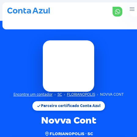
Encontre um contador
›
SC
›
FLORIANOPOLIS
›
NOVVA CONT
Parceiro certificado Conta Azul
Novva Cont
FLORIANOPOLIS · SC