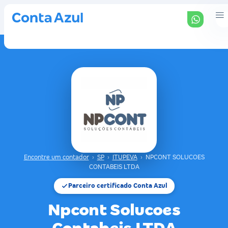
Encontre um contador
›
SP
›
ITUPEVA
›
NPCONT SOLUCOES
CONTABEIS LTDA
Parceiro certificado Conta Azul
Npcont Solucoes