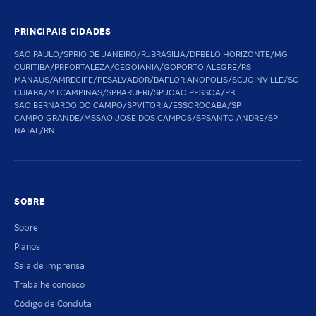
PRINCIPAIS CIDADES
SAO PAULO/SP
RIO DE JANEIRO/RJ
BRASILIA/DF
BELO HORIZONTE/MG
CURITIBA/PR
FORTALEZA/CE
GOIANIA/GO
PORTO ALEGRE/RS
MANAUS/AM
RECIFE/PE
SALVADOR/BA
FLORIANOPOLIS/SC
JOINVILLE/SC
CUIABA/MT
CAMPINAS/SP
BARUERI/SP
JOAO PESSOA/PB
SAO BERNARDO DO CAMPO/SP
VITORIA/ES
SOROCABA/SP
CAMPO GRANDE/MS
SAO JOSE DOS CAMPOS/SP
SANTO ANDRE/SP
NATAL/RN
SOBRE
Sobre
Planos
Sala de imprensa
Trabalhe conosco
Código de Conduta