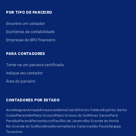
POR TIPO DE PARCEIRO
Encontre um contador
Escritórios de contabilidade
Empresas de BPO financeiro
PARA CONTADORES
Torne-se um parceiro certificado
Indique seu contador
Área do parceiro
CONTADORES POR ESTADO
Acre
Alagoas
Amapá
Amazonas
Bahia
Ceará
Distrito Federal
Espírito Santo
Goiás
Maranhão
Mato Grosso
Mato Grosso do Sul
Minas Gerais
Pará
Paraíba
Paraná
Pernambuco
Piauí
Rio de Janeiro
Rio Grande do Norte
Rio Grande do Sul
Rondônia
Roraima
Santa Catarina
São Paulo
Sergipe
Tocantins