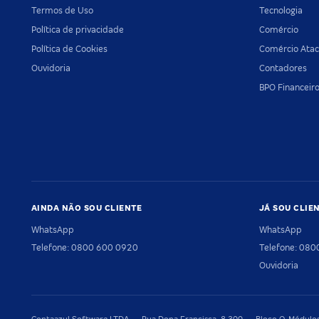
Termos de Uso
Tecnologia
Política de privacidade
Comércio
Política de Cookies
Comércio Atac
Ouvidoria
Contadores
BPO Financeir
AINDA NÃO SOU CLIENTE
JÁ SOU CLIE
WhatsApp
WhatsApp
Telefone: 0800 600 0920
Telefone: 08
Ouvidoria
Contaazul Software LTDA — Rua Dona Francisca, 8.300 — Bloco O, Módulos 