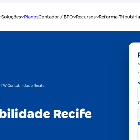
P
c
N
TW Contabilidade Recife
T
ilidade Recife
E