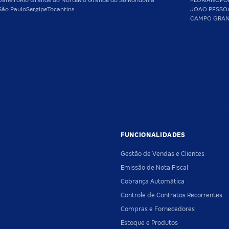
Janeiro
Rio Grande do Norte
Rio Grande do Sul
Rondônia
FLORIANOPO
São Paulo
Sergipe
Tocantins
JOAO PESSO
CAMPO GRA
FUNCIONALIDADES
Gestão de Vendas e Clientes
Emissão de Nota Fiscal
Cobrança Automática
Controle de Contratos Recorrentes
Compras e Fornecedores
Estoque e Produtos