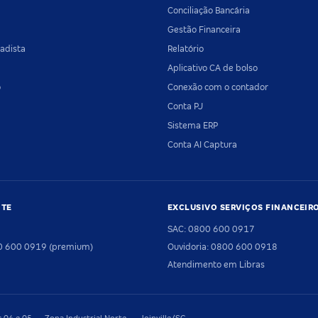
Conciliação Bancária
Gestão Financeira
adista
Relatório
Aplicativo CA de bolso
o
Conexão com o contador
Conta PJ
Sistema ERP
Conta AI Captura
NTE
EXCLUSIVO SERVIÇOS FINANCEIR
SAC: 0800 600 0917
00 600 0919 (premium)
Ouvidoria: 0800 600 0918
Atendimento em Libras
04 e 05 — Zona Industrial Norte — Joinville/SC