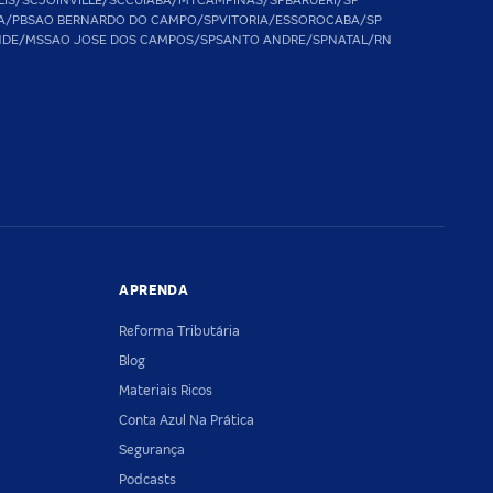
LIS/SC
JOINVILLE/SC
CUIABA/MT
CAMPINAS/SP
BARUERI/SP
A/PB
SAO BERNARDO DO CAMPO/SP
VITORIA/ES
SOROCABA/SP
NDE/MS
SAO JOSE DOS CAMPOS/SP
SANTO ANDRE/SP
NATAL/RN
APRENDA
Reforma Tributária
Blog
Materiais Ricos
Conta Azul Na Prática
Segurança
Podcasts