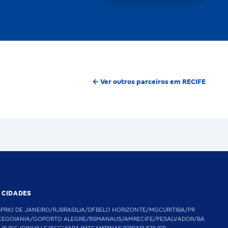
← Ver outros parceiros em RECIFE
S CIDADES
SP
RIO DE JANEIRO/RJ
BRASILIA/DF
BELO HORIZONTE/MG
CURITIBA/PR
CE
GOIANIA/GO
PORTO ALEGRE/RS
MANAUS/AM
RECIFE/PE
SALVADOR/BA