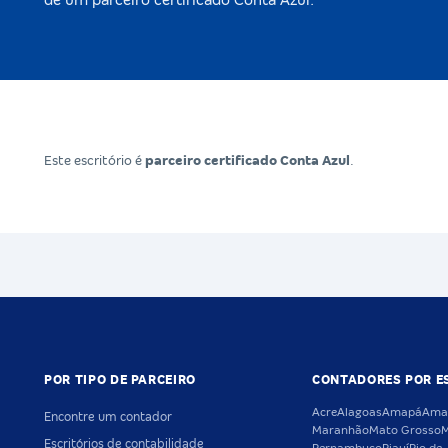
de um parceiro certificado Conta Azul.
Este escritório é
parceiro certificado Conta Azul
.
POR TIPO DE PARCEIRO
CONTADORES POR E
Acre
Alagoas
Amapá
Ama
Encontre um contador
Maranhão
Mato Grosso
M
Escritórios de contabilidade