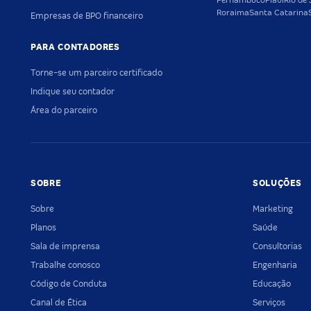
Pernambuco
Piauí
Rio de 
Roraima
Santa Catarina
Empresas de BPO financeiro
PARA CONTADORES
Torne-se um parceiro certificado
Indique seu contador
Área do parceiro
SOBRE
SOLUÇÕES
Sobre
Marketing
Planos
Saúde
Sala de imprensa
Consultorias
Trabalhe conosco
Engenharia
Código de Conduta
Educação
Canal de Ética
Serviços