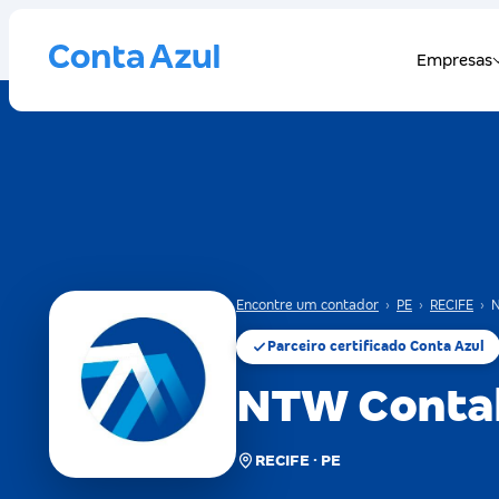
Encontre um contador
›
PE
›
RECIFE
›
N
Parceiro certificado Conta Azul
NTW Contab
RECIFE · PE