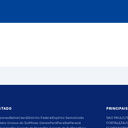
STADO
PRINCIPAI
zonas
Bahia
Ceará
Distrito Federal
Espírito Santo
Goiás
SAO PAULO/
ato Grosso do Sul
Minas Gerais
Pará
Paraíba
Paraná
FORTALEZA/