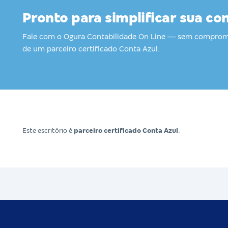
Pronto para simplificar sua co
Fale com o Ogura Contabilidade On Line — sem comprom
de um parceiro certificado Conta Azul.
Este escritório é
parceiro certificado Conta Azul
.