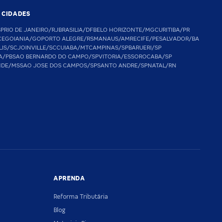
S CIDADES
SP
RIO DE JANEIRO/RJ
BRASILIA/DF
BELO HORIZONTE/MG
CURITIBA/PR
CE
GOIANIA/GO
PORTO ALEGRE/RS
MANAUS/AM
RECIFE/PE
SALVADOR/BA
LIS/SC
JOINVILLE/SC
CUIABA/MT
CAMPINAS/SP
BARUERI/SP
A/PB
SAO BERNARDO DO CAMPO/SP
VITORIA/ES
SOROCABA/SP
NDE/MS
SAO JOSE DOS CAMPOS/SP
SANTO ANDRE/SP
NATAL/RN
APRENDA
Reforma Tributária
Blog