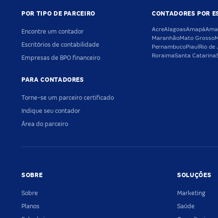
POR TIPO DE PARCEIRO
CONTADORES POR E
Acre
Alagoas
Amapá
Ama
Encontre um contador
Maranhão
Mato Grosso
M
Escritórios de contabilidade
Pernambuco
Piauí
Rio de 
Roraima
Santa Catarina
Empresas de BPO financeiro
PARA CONTADORES
Torne-se um parceiro certificado
Indique seu contador
Área do parceiro
SOBRE
SOLUÇÕES
Sobre
Marketing
Planos
Saúde