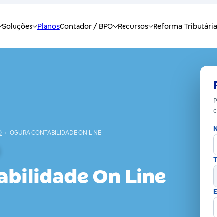
P
c
N
O
›
OGURA CONTABILIDADE ON LINE
T
bilidade On Line
E