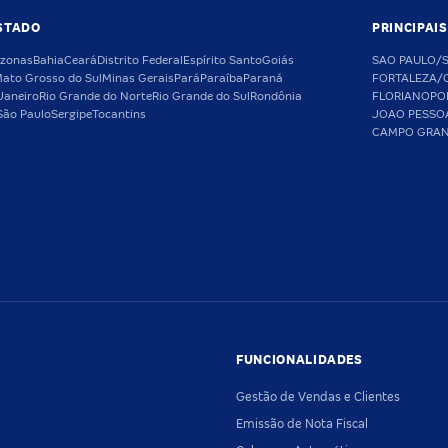
STADO
PRINCIPAI
zonas
Bahia
Ceará
Distrito Federal
Espírito Santo
Goiás
SAO PAULO/
ato Grosso do Sul
Minas Gerais
Pará
Paraíba
Paraná
FORTALEZA/
Janeiro
Rio Grande do Norte
Rio Grande do Sul
Rondônia
FLORIANOPO
São Paulo
Sergipe
Tocantins
JOAO PESSO
CAMPO GRA
FUNCIONALIDADES
Gestão de Vendas e Clientes
Emissão de Nota Fiscal