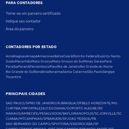
PARA CONTADORES
Torne-se um parceiro certificado
Indique seu contador
Área do parceiro
CONTADORES POR ESTADO
Acre
Alagoas
Amapá
Amazonas
Bahia
Ceará
Distrito Federal
Espírito Santo
Goiás
Maranhão
Mato Grosso
Mato Grosso do Sul
Minas Gerais
Pará
Paraíba
Paraná
Pernambuco
Piauí
Rio de Janeiro
Rio Grande do Norte
Rio Grande do Sul
Rondônia
Roraima
Santa Catarina
São Paulo
Sergipe
Tocantins
PRINCIPAIS CIDADES
SAO PAULO/SP
RIO DE JANEIRO/RJ
BRASILIA/DF
BELO HORIZONTE/MG
CURITIBA/PR
FORTALEZA/CE
GOIANIA/GO
PORTO ALEGRE/RS
MANAUS/AM
RECIFE/PE
SALVADOR/BA
FLORIANOPOLIS/SC
JOINVILLE/SC
CUIABA/MT
CAMPINAS/SP
BARUERI/SP
JOAO PESSOA/PB
SAO BERNARDO DO CAMPO/SP
VITORIA/ES
SOROCABA/SP