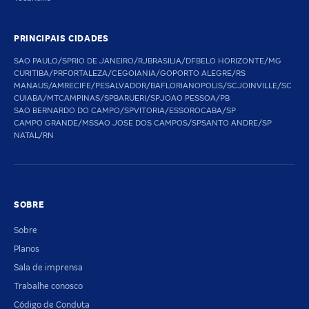
PRINCIPAIS CIDADES
SAO PAULO/SP
RIO DE JANEIRO/RJ
BRASILIA/DF
BELO HORIZONTE/MG
CURITIBA/PR
FORTALEZA/CE
GOIANIA/GO
PORTO ALEGRE/RS
MANAUS/AM
RECIFE/PE
SALVADOR/BA
FLORIANOPOLIS/SC
JOINVILLE/SC
CUIABA/MT
CAMPINAS/SP
BARUERI/SP
JOAO PESSOA/PB
SAO BERNARDO DO CAMPO/SP
VITORIA/ES
SOROCABA/SP
CAMPO GRANDE/MS
SAO JOSE DOS CAMPOS/SP
SANTO ANDRE/SP
NATAL/RN
SOBRE
Sobre
Planos
Sala de imprensa
Trabalhe conosco
Código de Conduta