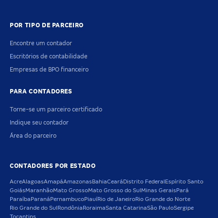
POR TIPO DE PARCEIRO
Encontre um contador
Escritórios de contabilidade
Empresas de BPO financeiro
PARA CONTADORES
Torne-se um parceiro certificado
Indique seu contador
Área do parceiro
CONTADORES POR ESTADO
Acre
Alagoas
Amapá
Amazonas
Bahia
Ceará
Distrito Federal
Espírito Santo
Goiás
Maranhão
Mato Grosso
Mato Grosso do Sul
Minas Gerais
Pará
Paraíba
Paraná
Pernambuco
Piauí
Rio de Janeiro
Rio Grande do Norte
Rio Grande do Sul
Rondônia
Roraima
Santa Catarina
São Paulo
Sergipe
Tocantins