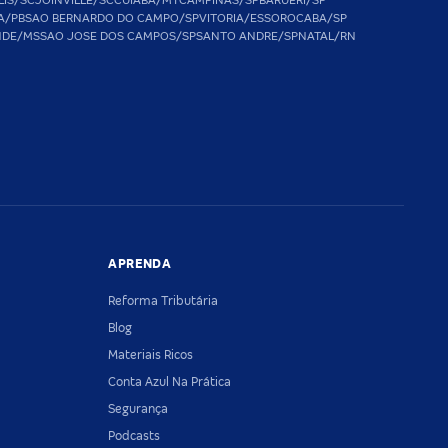
LIS/SC
JOINVILLE/SC
CUIABA/MT
CAMPINAS/SP
BARUERI/SP
A/PB
SAO BERNARDO DO CAMPO/SP
VITORIA/ES
SOROCABA/SP
NDE/MS
SAO JOSE DOS CAMPOS/SP
SANTO ANDRE/SP
NATAL/RN
APRENDA
Reforma Tributária
Blog
Materiais Ricos
Conta Azul Na Prática
Segurança
Podcasts