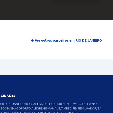
← Ver outros parceiros em RIO DE JANEIRO
S CIDADES
SP
RIO DE JANEIRO/RJ
BRASILIA/DF
BELO HORIZONTE/MG
CURITIBA/PR
CE
GOIANIA/GO
PORTO ALEGRE/RS
MANAUS/AM
RECIFE/PE
SALVADOR/BA