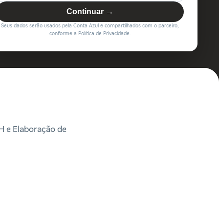
Continuar →
Seus dados serão usados pela Conta Azul e compartilhados com o parceiro,
conforme a Política de Privacidade.
RH e Elaboração de