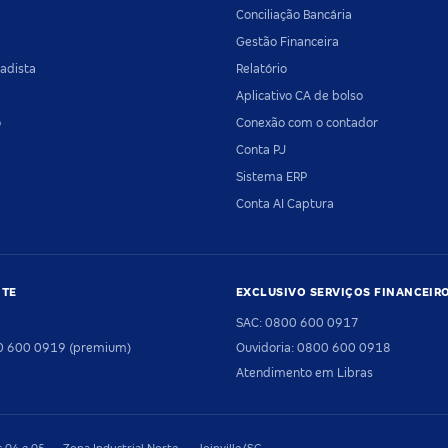
Conciliação Bancária
Gestão Financeira
adista
Relatório
Aplicativo CA de bolso
o
Conexão com o contador
Conta PJ
Sistema ERP
Conta AI Captura
NTE
EXCLUSIVO SERVIÇOS FINANCEIR
SAC: 0800 600 0917
00 600 0919 (premium)
Ouvidoria: 0800 600 0918
Atendimento em Libras
04 e 05 — Zona Industrial Norte — Joinville/SC