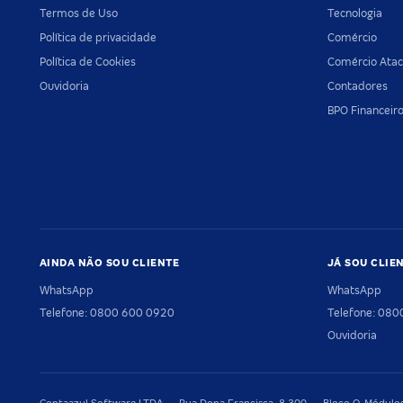
Termos de Uso
Tecnologia
Política de privacidade
Comércio
Política de Cookies
Comércio Atac
Ouvidoria
Contadores
BPO Financeir
AINDA NÃO SOU CLIENTE
JÁ SOU CLIE
WhatsApp
WhatsApp
Telefone: 0800 600 0920
Telefone: 08
Ouvidoria
Contaazul Software LTDA — Rua Dona Francisca, 8.300 — Bloco O, Módulos 