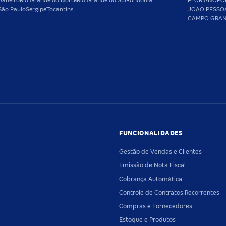
Janeiro
Rio Grande do Norte
Rio Grande do Sul
Rondônia
FLORIANOPO
São Paulo
Sergipe
Tocantins
JOAO PESSO
CAMPO GRA
FUNCIONALIDADES
Gestão de Vendas e Clientes
Emissão de Nota Fiscal
Cobrança Automática
Controle de Contratos Recorrentes
Compras e Fornecedores
Estoque e Produtos