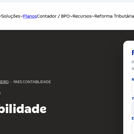
P
s
N
NEIRO
›
PAES CONTABILIDADE
T
bilidade
E