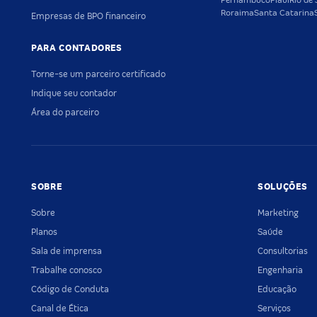
Pernambuco
Piauí
Rio de 
Roraima
Santa Catarina
Empresas de BPO financeiro
PARA CONTADORES
Torne-se um parceiro certificado
Indique seu contador
Área do parceiro
SOBRE
SOLUÇÕES
Sobre
Marketing
Planos
Saúde
Sala de imprensa
Consultorias
Trabalhe conosco
Engenharia
Código de Conduta
Educação
Canal de Ética
Serviços