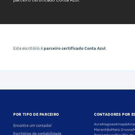
parceiro certificado Conta Azul.
Este escritório é
parceiro certificado Conta Azul
.
POR TIPO DE PARCEIRO
CONTADORES POR E
Acre
Alagoas
Amapá
Ama
Encontre um contador
Maranhão
Mato Grosso
M
Escritórios de contabilidade