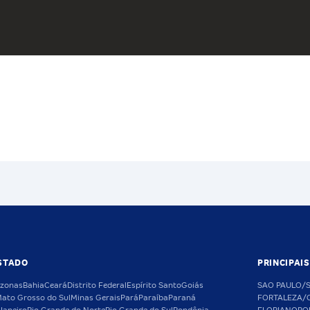
STADO
PRINCIPAI
zonas
Bahia
Ceará
Distrito Federal
Espírito Santo
Goiás
SAO PAULO/
ato Grosso do Sul
Minas Gerais
Pará
Paraíba
Paraná
FORTALEZA/