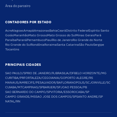
Área do parceiro
CONTADORES POR ESTADO
Acre
Alagoas
Amapá
Amazonas
Bahia
Ceará
Distrito Federal
Espírito Santo
Goiás
Maranhão
Mato Grosso
Mato Grosso do Sul
Minas Gerais
Pará
Paraíba
Paraná
Pernambuco
Piauí
Rio de Janeiro
Rio Grande do Norte
Rio Grande do Sul
Rondônia
Roraima
Santa Catarina
São Paulo
Sergipe
Tocantins
PRINCIPAIS CIDADES
SAO PAULO/SP
RIO DE JANEIRO/RJ
BRASILIA/DF
BELO HORIZONTE/MG
CURITIBA/PR
FORTALEZA/CE
GOIANIA/GO
PORTO ALEGRE/RS
MANAUS/AM
RECIFE/PE
SALVADOR/BA
FLORIANOPOLIS/SC
JOINVILLE/SC
CUIABA/MT
CAMPINAS/SP
BARUERI/SP
JOAO PESSOA/PB
SAO BERNARDO DO CAMPO/SP
VITORIA/ES
SOROCABA/SP
CAMPO GRANDE/MS
SAO JOSE DOS CAMPOS/SP
SANTO ANDRE/SP
NATAL/RN