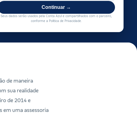
Continuar →
Seus dados serão usados pela Conta Azul e compartilhados com o parceiro,
conforme a Política de Privacidade.
ão de maneira
om sua realidade
iro de 2014 e
os em uma assessoria