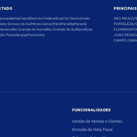
STADO
PRINCIPAI
zonas
Bahia
Ceará
Distrito Federal
Espírito Santo
Goiás
SAO PAULO/
ato Grosso do Sul
Minas Gerais
Pará
Paraíba
Paraná
FORTALEZA/
Janeiro
Rio Grande do Norte
Rio Grande do Sul
Rondônia
FLORIANOPO
São Paulo
Sergipe
Tocantins
JOAO PESSO
CAMPO GRA
FUNCIONALIDADES
Gestão de Vendas e Clientes
Emissão de Nota Fiscal