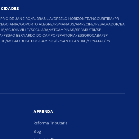
S CIDADES
SP
RIO DE JANEIRO/RJ
BRASILIA/DF
BELO HORIZONTE/MG
CURITIBA/PR
CE
GOIANIA/GO
PORTO ALEGRE/RS
MANAUS/AM
RECIFE/PE
SALVADOR/BA
LIS/SC
JOINVILLE/SC
CUIABA/MT
CAMPINAS/SP
BARUERI/SP
A/PB
SAO BERNARDO DO CAMPO/SP
VITORIA/ES
SOROCABA/SP
NDE/MS
SAO JOSE DOS CAMPOS/SP
SANTO ANDRE/SP
NATAL/RN
APRENDA
Reforma Tributária
Blog