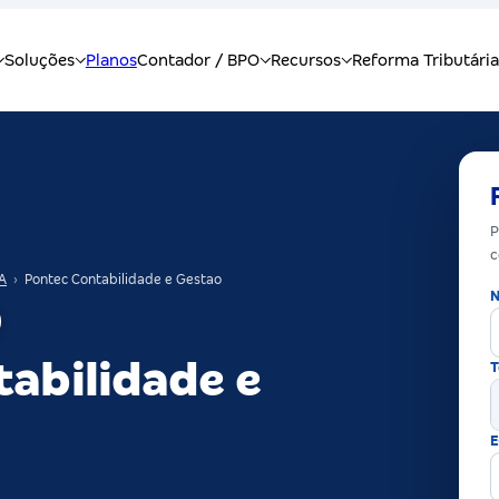
P
c
A
›
Pontec Contabilidade e Gestao
N
abilidade e
T
E