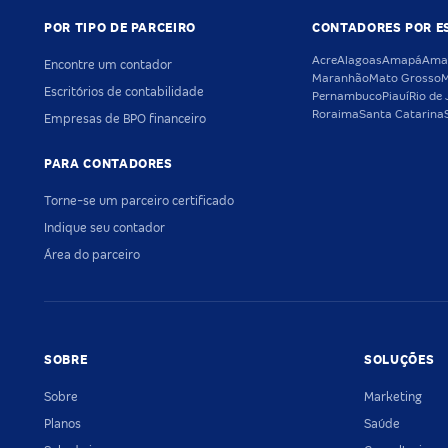
POR TIPO DE PARCEIRO
CONTADORES POR E
Acre
Alagoas
Amapá
Ama
Encontre um contador
Maranhão
Mato Grosso
M
Escritórios de contabilidade
Pernambuco
Piauí
Rio de 
Roraima
Santa Catarina
Empresas de BPO financeiro
PARA CONTADORES
Torne-se um parceiro certificado
Indique seu contador
Área do parceiro
SOBRE
SOLUÇÕES
Sobre
Marketing
Planos
Saúde