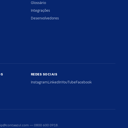
Glossário
Integrações
Desenvolvedores
OS
REDES SOCIAIS
Instagram
LinkedIn
YouTube
Facebook
riaip@contaazul.com — 0800 600 0918.