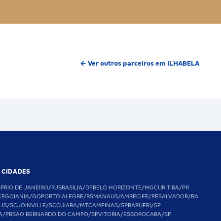
← Ver outros parceiros em ILHABELA
S CIDADES
SP
RIO DE JANEIRO/RJ
BRASILIA/DF
BELO HORIZONTE/MG
CURITIBA/PR
CE
GOIANIA/GO
PORTO ALEGRE/RS
MANAUS/AM
RECIFE/PE
SALVADOR/BA
LIS/SC
JOINVILLE/SC
CUIABA/MT
CAMPINAS/SP
BARUERI/SP
A/PB
SAO BERNARDO DO CAMPO/SP
VITORIA/ES
SOROCABA/SP