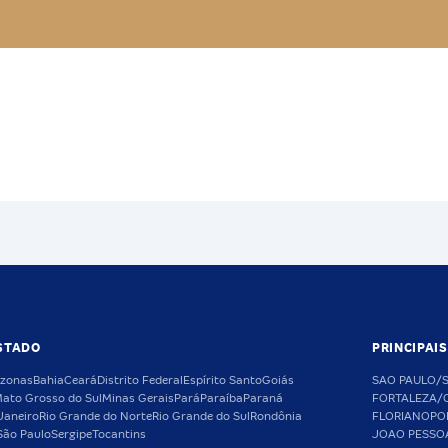
STADO
PRINCIPAI
zonas
Bahia
Ceará
Distrito Federal
Espírito Santo
Goiás
SAO PAULO/
ato Grosso do Sul
Minas Gerais
Pará
Paraíba
Paraná
FORTALEZA/
Janeiro
Rio Grande do Norte
Rio Grande do Sul
Rondônia
FLORIANOPO
São Paulo
Sergipe
Tocantins
JOAO PESSO