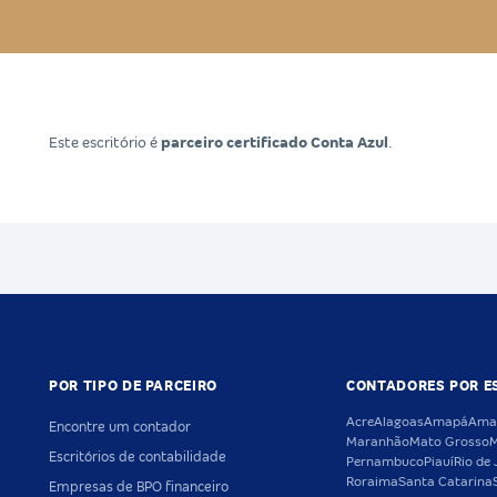
Este escritório é
parceiro certificado Conta Azul
.
POR TIPO DE PARCEIRO
CONTADORES POR E
Acre
Alagoas
Amapá
Ama
Encontre um contador
Maranhão
Mato Grosso
M
Escritórios de contabilidade
Pernambuco
Piauí
Rio de 
Roraima
Santa Catarina
Empresas de BPO financeiro