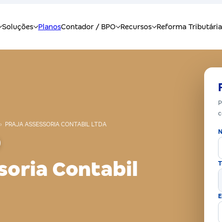
P
c
›
PRAJA ASSESSORIA CONTABIL LTDA
N
soria Contabil
T
E