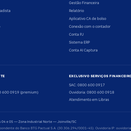
Gestão Financeira
adista
Relatório
Aplicativo CA de bolso
o
Conexão com o contador
Conta PJ
Sistema ERP
Conta AI Captura
NTE
EXCLUSIVO SERVIÇOS FINANCEIR
SAC: 0800 600 0917
00 600 0919 (premium)
Ouvidoria: 0800 600 0918
Atendimento em Libras
04 e 05 — Zona Industrial Norte — Joinville/SC
pondente do Banco BTG Pactual S.A. (30.306.294/0001-45). Ouvidoria IP: ouvido