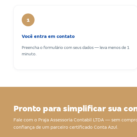
1
Você entra em contato
Preencha o formulário com seus dados — leva menos de 1
minuto.
Pronto para simplificar sua co
Fale com o Praja Assessoria Contabil LTDA — sem compr
confiança de um parceiro certificado Conta Azul.