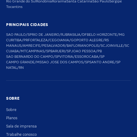
Rio Grande do Sul
Rondônia
Roraima
Santa Catarina
São Paulo
Sergipe
Tocantins
PRINCIPAIS CIDADES
SAO PAULO/SP
RIO DE JANEIRO/RJ
BRASILIA/DF
BELO HORIZONTE/MG
CURITIBA/PR
FORTALEZA/CE
GOIANIA/GO
PORTO ALEGRE/RS
MANAUS/AM
RECIFE/PE
SALVADOR/BA
FLORIANOPOLIS/SC
JOINVILLE/SC
CUIABA/MT
CAMPINAS/SP
BARUERI/SP
JOAO PESSOA/PB
SAO BERNARDO DO CAMPO/SP
VITORIA/ES
SOROCABA/SP
CAMPO GRANDE/MS
SAO JOSE DOS CAMPOS/SP
SANTO ANDRE/SP
NATAL/RN
SOBRE
Sobre
Planos
Sala de imprensa
Trabalhe conosco