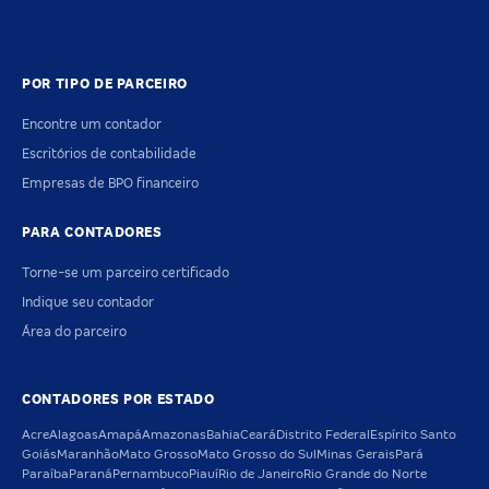
POR TIPO DE PARCEIRO
Encontre um contador
Escritórios de contabilidade
Empresas de BPO financeiro
PARA CONTADORES
Torne-se um parceiro certificado
Indique seu contador
Área do parceiro
CONTADORES POR ESTADO
Acre
Alagoas
Amapá
Amazonas
Bahia
Ceará
Distrito Federal
Espírito Santo
Goiás
Maranhão
Mato Grosso
Mato Grosso do Sul
Minas Gerais
Pará
Paraíba
Paraná
Pernambuco
Piauí
Rio de Janeiro
Rio Grande do Norte