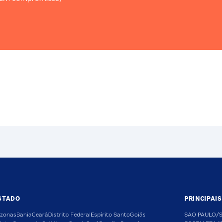
STADO
PRINCIPAI
zonas
Bahia
Ceará
Distrito Federal
Espírito Santo
Goiás
SAO PAULO/