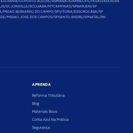
CE
GOIANIA/GO
PORTO ALEGRE/RS
MANAUS/AM
RECIFE/PE
SALVADOR/BA
LIS/SC
JOINVILLE/SC
CUIABA/MT
CAMPINAS/SP
BARUERI/SP
A/PB
SAO BERNARDO DO CAMPO/SP
VITORIA/ES
SOROCABA/SP
NDE/MS
SAO JOSE DOS CAMPOS/SP
SANTO ANDRE/SP
NATAL/RN
APRENDA
Reforma Tributária
Blog
Materiais Ricos
Conta Azul Na Prática
Segurança