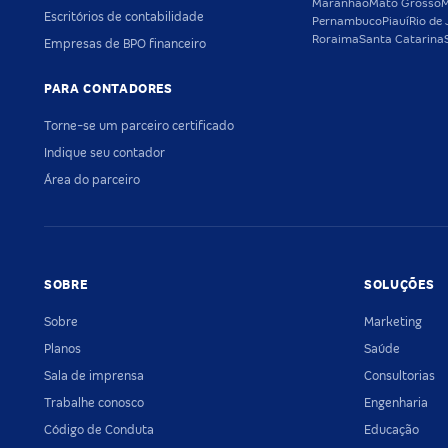
Maranhão
Mato Grosso
M
Escritórios de contabilidade
Pernambuco
Piauí
Rio de 
Roraima
Santa Catarina
Empresas de BPO financeiro
PARA CONTADORES
Torne-se um parceiro certificado
Indique seu contador
Área do parceiro
SOBRE
SOLUÇÕES
Sobre
Marketing
Planos
Saúde
Sala de imprensa
Consultorias
Trabalhe conosco
Engenharia
Código de Conduta
Educação