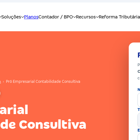
P
C
c
A
›
Pró Empresarial Contabilidade Consultiva
N
arial
T
de Consultiva
E