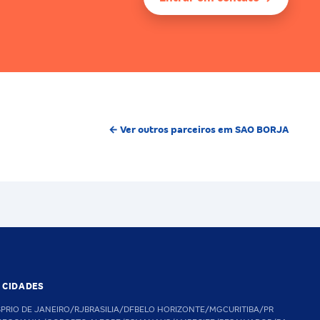
← Ver outros parceiros em SAO BORJA
S CIDADES
SP
RIO DE JANEIRO/RJ
BRASILIA/DF
BELO HORIZONTE/MG
CURITIBA/PR