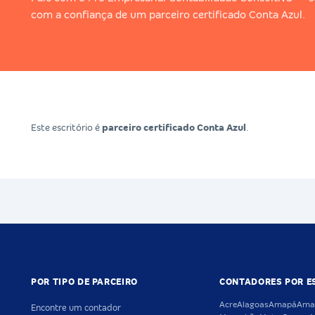
com a confiança de um parceiro certificado Conta Azul.
Este escritório é
parceiro certificado Conta Azul
.
POR TIPO DE PARCEIRO
CONTADORES POR E
Acre
Alagoas
Amapá
Ama
Encontre um contador