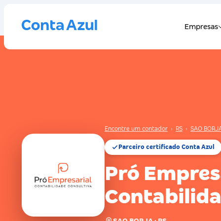
Encontre um contador
›
RS
›
SAO BORJ
Parceiro certificado Conta Azul
Pró Empres
Contabilida
SAO BORJA · RS