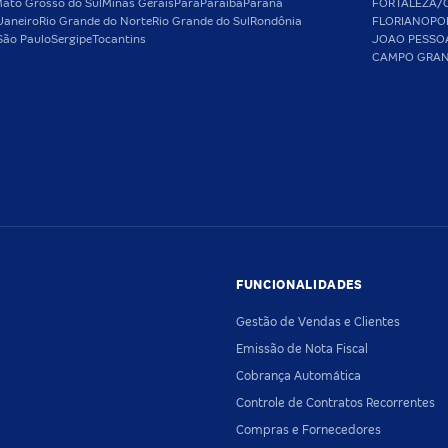
ato Grosso do Sul
Minas Gerais
Pará
Paraíba
Paraná
FORTALEZA/
Janeiro
Rio Grande do Norte
Rio Grande do Sul
Rondônia
FLORIANOPO
São Paulo
Sergipe
Tocantins
JOAO PESSO
CAMPO GRA
FUNCIONALIDADES
Gestão de Vendas e Clientes
Emissão de Nota Fiscal
Cobrança Automática
Controle de Contratos Recorrentes
Compras e Fornecedores