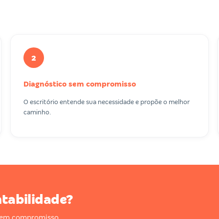
2
Diagnóstico sem compromisso
O escritório entende sua necessidade e propõe o melhor
caminho.
ntabilidade?
 sem compromisso,